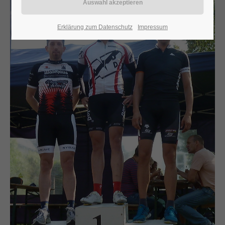
24h
Erklärung zum Datenschutz
Impressum
/ 365days
We offer support for our customers
Mon - Fri 8:00am - 5:00pm
(GMT +1)
Get in touch
Cybersteel Inc.
376-293 City Road, Suite 600
San Francisco, CA 94102
Have any questions?
+44 1234 567 890
Drop us a line