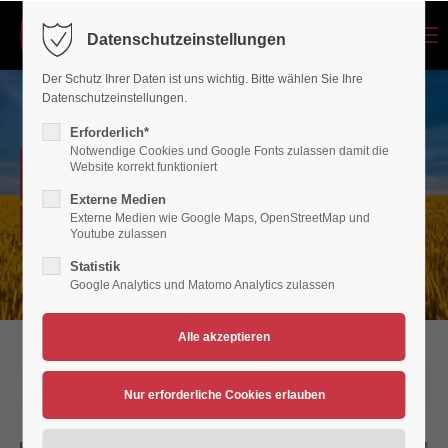
Menu
Datenschutzeinstellungen
Login
Der Schutz Ihrer Daten ist uns wichtig. Bitte wählen Sie Ihre
Benutzername
Datenschutzeinstellungen.
Erforderlich*
Notwendige Cookies und Google Fonts zulassen damit die
NEWSARCHIV
Website korrekt funktioniert
Passwort
Externe Medien
Externe Medien wie Google Maps, OpenStreetMap und
Verein für Bewegungsspiele 1936/45 Polch/Maifeld e.V.
Youtube zulassen
Statistik
Google Analytics und Matomo Analytics zulassen
Anmelden
Register
|
Lost your password?
Support
15.08.2014 16:58
Lorem ipsum dolor sit amet: