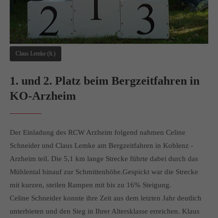
info@yourdomain.com
About us
Lorem ipsum dolor sit amet, consectetuer adipiscing elit.
Claus Lemke (li.)
Aenean commodo ligula eget dolor. Aenean massa. Cum
sociis natoque penatibus et magnis dis parturient montes,
1. und 2. Platz beim Bergzeitfahren in
nascetur ridiculus mus. Donec quam felis, ultricies nec.
KO-Arzheim
Der Einladung des RCW Arzheim folgend nahmen Celine
Schneider und Claus Lemke am Bergzeitfahren in Koblenz -
Arzheim teil. Die 5,1 km lange Strecke führte dabei durch das
Mühlental hinauf zur Schmittenhöhe.Gespickt war die Strecke
mit kurzen, steilen Rampen mit bis zu 16% Steigung.
Celine Schneider konnte ihre Zeit aus dem letzten Jahr deutlich
unterbieten und den Sieg in Ihrer Altersklasse erreichen. Klaus