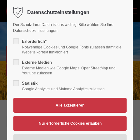
Menu
Datenschutzeinstellungen
Login
Der Schutz Ihrer Daten ist uns wichtig. Bitte wählen Sie Ihre
Benutzername
Datenschutzeinstellungen.
Erforderlich*
Notwendige Cookies und Google Fonts zulassen damit die
NEWSARCHIV
Website korrekt funktioniert
Passwort
Externe Medien
Externe Medien wie Google Maps, OpenStreetMap und
Verein für Bewegungsspiele 1936/45 Polch/Maifeld e.V.
Youtube zulassen
Statistik
Google Analytics und Matomo Analytics zulassen
Anmelden
Register
|
Lost your password?
Support
20.03.2022 15:16
Lorem ipsum dolor sit amet: