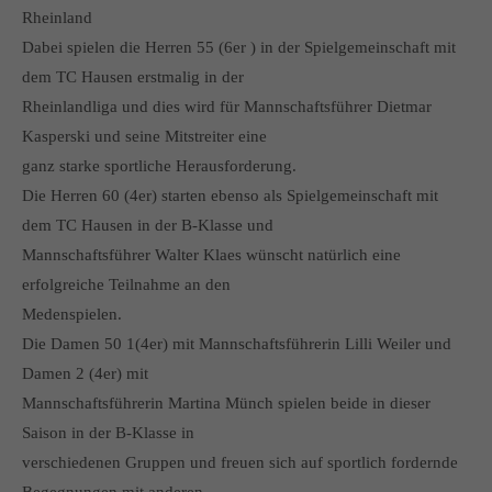
info@yourdomain.com
Rheinland
Dabei spielen die Herren 55 (6er ) in der Spielgemeinschaft mit
About us
dem TC Hausen erstmalig in der
Rheinlandliga und dies wird für Mannschaftsführer Dietmar
Lorem ipsum dolor sit amet, consectetuer adipiscing elit.
Kasperski und seine Mitstreiter eine
Aenean commodo ligula eget dolor. Aenean massa. Cum
ganz starke sportliche Herausforderung.
sociis natoque penatibus et magnis dis parturient montes,
Die Herren 60 (4er) starten ebenso als Spielgemeinschaft mit
nascetur ridiculus mus. Donec quam felis, ultricies nec.
dem TC Hausen in der B-Klasse und
Mannschaftsführer Walter Klaes wünscht natürlich eine
erfolgreiche Teilnahme an den
Medenspielen.
Die Damen 50 1(4er) mit Mannschaftsführerin Lilli Weiler und
Damen 2 (4er) mit
Mannschaftsführerin Martina Münch spielen beide in dieser
Saison in der B-Klasse in
verschiedenen Gruppen und freuen sich auf sportlich fordernde