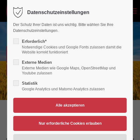
Menu
Datenschutzeinstellungen
Login
Der Schutz Ihrer Daten ist uns wichtig. Bitte wählen Sie Ihre
Benutzername
Datenschutzeinstellungen.
Erforderlich*
Notwendige Cookies und Google Fonts zulassen damit die
NEWSARCHIV
Website korrekt funktioniert
Passwort
Externe Medien
Externe Medien wie Google Maps, OpenStreetMap und
Verein für Bewegungsspiele 1936/45 Polch/Maifeld e.V.
Youtube zulassen
Statistik
Google Analytics und Matomo Analytics zulassen
Anmelden
Register
|
Lost your password?
Support
27.07.2023 22:02
Lorem ipsum dolor sit amet: