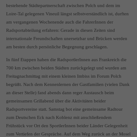
info@yourdomain.com
bestehende Städtepartnerschaft zwischen Polch und dem im
Loire-Tal gelegenen Vineuil längst selbstverständlich ist, durften
About us
am vergangenen Wochenende auch die FahrerInnen der
Radsportabteilung erfahren: Gerade in diesen Zeiten sind
Lorem ipsum dolor sit amet, consectetuer adipiscing elit.
internationale Freundschaften unersetzbar und Brücken werden
Aenean commodo ligula eget dolor. Aenean massa. Cum
am besten durch persönliche Begegnung geschlagen.
sociis natoque penatibus et magnis dis parturient montes,
nascetur ridiculus mus. Donec quam felis, ultricies nec.
In fünf Etappen haben die RadsportlerInnen aus Frankreich die
700 km zwischen beiden Städten zurückgelegt und wurden am
Freitagnachmittag mit einem kleinen Imbiss im Forum Polch
begrüßt. Nach dem Kennenlernen der Gastfamilien (vielen Dank
an dieser Stelle) fand abends dann reger Austausch beim
gemeinsamen Grillabend über die Aktivitäten beider
Radsportvereine statt. Samstag bot eine gemeinsame Radtour
zum Deutschen Eck nach Koblenz mit anschließendem
Frühstück vor Ort den SportlerInnen beider Länder Gelegenheit
zum Vertiefen der Gespräche. Auf dem Weg zurück an der Mosel