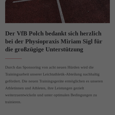
info@yourdomain.com
About us
Lorem ipsum dolor sit amet, consectetuer adipiscing elit.
Der VfB Polch bedankt sich herzlich
Aenean commodo ligula eget dolor. Aenean massa. Cum
bei der Physiopraxis Miriam Sigl für
sociis natoque penatibus et magnis dis parturient montes,
nascetur ridiculus mus. Donec quam felis, ultricies nec.
die großzügige Unterstützung
Durch das Sponsoring von acht neuen Hürden wird die
Trainingsarbeit unserer Leichtathletik-Abteilung nachhaltig
gefördert. Die neuen Trainingsgeräte ermöglichen es unseren
Athletinnen und Athleten, ihre Leistungen gezielt
weiterzuentwickeln und unter optimalen Bedingungen zu
trainieren.