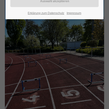
24h
Erklärung zum Datenschutz
Impressum
/ 365days
We offer support for our customers
Mon - Fri 8:00am - 5:00pm
(GMT +1)
Get in touch
Cybersteel Inc.
376-293 City Road, Suite 600
San Francisco, CA 94102
Have any questions?
+44 1234 567 890
Drop us a line