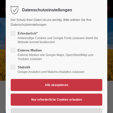
Menu
Datenschutzeinstellungen
Login
Der Schutz Ihrer Daten ist uns wichtig. Bitte wählen Sie Ihre
Benutzername
Datenschutzeinstellungen.
Erforderlich*
Notwendige Cookies und Google Fonts zulassen damit die
NEWSARCHIV
Website korrekt funktioniert
Passwort
Externe Medien
Externe Medien wie Google Maps, OpenStreetMap und
Verein für Bewegungsspiele 1936/45 Polch/Maifeld e.V.
Youtube zulassen
Statistik
Google Analytics und Matomo Analytics zulassen
Anmelden
Register
|
Lost your password?
Support
22.04.2026 10:08
Lorem ipsum dolor sit amet: