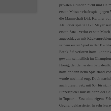
privaten Gründen nicht und Helm
ersten Meisterschaftsspiel gegen 
die Mannschaft Dirk Karliner v
Als Erster spielte H.-J. Mayer s
ersten Satz - verlor er sein Match
angeschlagen mit Rückenproblemen
seinem ersten Spiel in der B - Kl
Break 7:6 verloren hatte, konnte 
gewann schließlich im Champions-
Honig, der den ersten Satz deutli
hatte er dann beim Spielstand vo
wurde nochmal eng. Doch nachdem
auch diesen Satz mit 6:4 für sich
Einzelspieler musste dann der C
in Topform. Fast ohne eigene Fehl
Gegner deklassierte. In sehr kurz