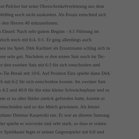
ut Polcher hat seine Oberschenkelverletzung aus dem
Welling noch nicht auskuriert. Als Ersatz entschied sich
on den Herren 40 mitzunehmen.
ein Einzel: Nach sehr gutem Beginn - 4:1 Führung im
 doch noch mit 6:4, 6:1. Er ging allerdings auch
 ins Spiel. Dirk Karliner als Ersatzmann schlug sich in
asse sehr gut. Nachdem er den ersten Satz noch im Tie-
er den zweiten Satz mit 6:3 für sich entscheiden und
Tie-Break mit 10:6. Auf Position Eins spielte dann Dirk
ch mit 6:2 für sich entscheiden konnte. Im zweiten Satz
n 4:2 und 40:0 für ihn eine kleine Schwächephase und es
 er zu alter Stärke zurück gefunden hatte, konnte er
 entscheiden und so das Match gewinnen. Als letzter
apitano Dietmar Kasperski ran. Er war an diesem Samstag
er spielte er souverän und sehr stark, so dass er seinen
er Spieldauer fegte er seinen Gegenspieler mit 6:0 und