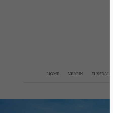
Login
Supp
Benutzername
Lorem ip
2
Passwort
HOME
VEREIN
FUSSBALL
We offer 
Anmelden
Mon - F
Register
|
Lost your password?