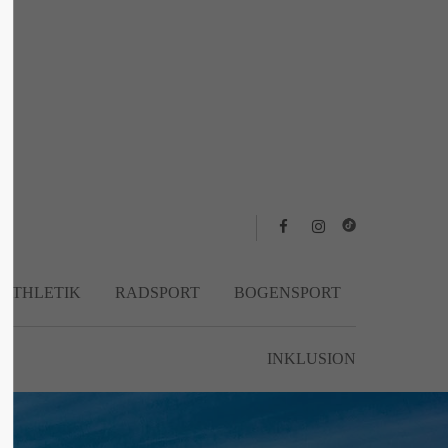
About us
Lorem ipsum dolor sit amet, consectetuer
adipiscing elit.
Aenean commodo ligula eget dolor. Aenean
massa. Cum sociis natoque penatibus et
magnis dis parturient montes, nascetur
ridiculus mus. Donec quam felis, ultricies
nec.
TATHLETIK
RADSPORT
BOGENSPORT
INKLUSION