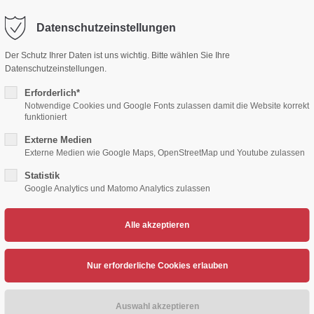
Datenschutzeinstellungen
ort
Get in touch
Der Schutz Ihrer Daten ist uns wichtig. Bitte wählen Sie Ihre
Datenschutzeinstellungen.
sum dolor sit amet:
Cybersteel Inc.
376-293 City Road, Suite 600
Erforderlich*
San Francisco, CA 94102
Notwendige Cookies und Google Fonts zulassen damit die Website korrekt
funktioniert
4h
Externe Medien
/ 365days
Have any questions?
Externe Medien wie Google Maps, OpenStreetMap und Youtube zulassen
+44 1234 567 890
Statistik
Google Analytics und Matomo Analytics zulassen
Drop us a line
TENNIS
VOLLEYBALL
HERZSPORT
LEICH
info@yourdomain.com
support for our customers
ri 8:00am - 5:00pm
(GMT +1)