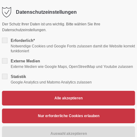
Datenschutzeinstellungen
ort
Get in touch
Der Schutz Ihrer Daten ist uns wichtig. Bitte wählen Sie Ihre
Datenschutzeinstellungen.
sum dolor sit amet:
Cybersteel Inc.
376-293 City Road, Suite 600
Erforderlich*
San Francisco, CA 94102
Notwendige Cookies und Google Fonts zulassen damit die Website korrekt
funktioniert
4h
Externe Medien
/ 365days
Have any questions?
Externe Medien wie Google Maps, OpenStreetMap und Youtube zulassen
+44 1234 567 890
Statistik
Google Analytics und Matomo Analytics zulassen
Drop us a line
TENNIS
VOLLEYBALL
HERZSPORT
LEICH
info@yourdomain.com
support for our customers
ri 8:00am - 5:00pm
(GMT +1)