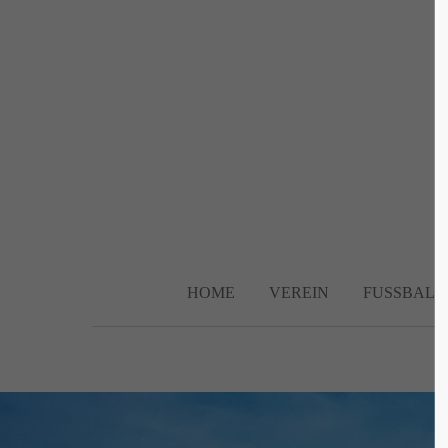
Login
Supp
Benutzername
Lorem ip
2
Passwort
HOME
VEREIN
FUSSBALL
We offer 
Anmelden
Mon - F
Register
|
Lost your password?