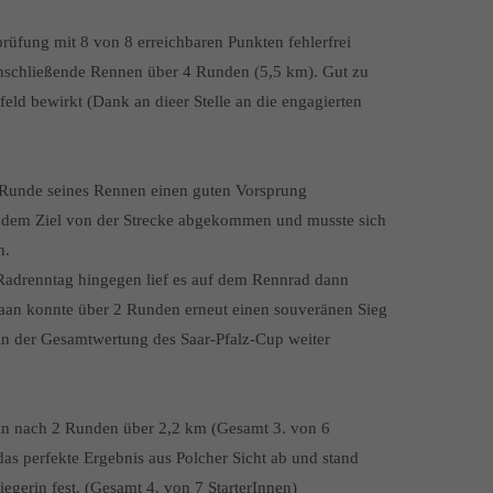
prüfung mit 8 von 8 erreichbaren Punkten fehlerfrei
nschließende Rennen über 4 Runden (5,5 km). Gut zu
eld bewirkt (Dank an dieer Stelle an die engagierten
 Runde seines Rennen einen guten Vorsprung
or dem Ziel von der Strecke abgekommen und musste sich
n.
drenntag hingegen lief es auf dem Rennrad dann
aan konnte über 2 Runden erneut einen souveränen Sieg
in der Gesamtwertung des Saar-Pfalz-Cup weiter
rin nach 2 Runden über 2,2 km (Gesamt 3. von 6
das perfekte Ergebnis aus Polcher Sicht ab und stand
iegerin fest. (Gesamt 4. von 7 StarterInnen)