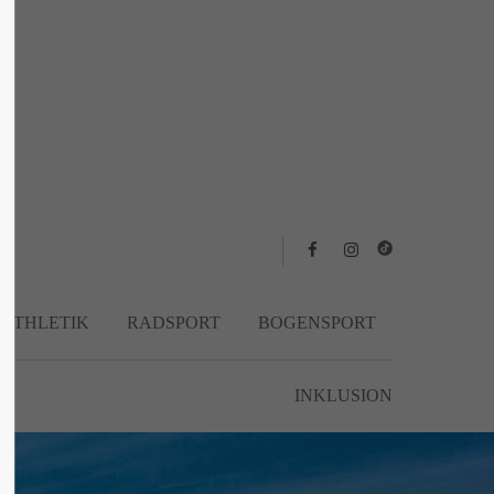
About us
Lorem ipsum dolor sit amet, consectetuer
adipiscing elit.
Aenean commodo ligula eget dolor. Aenean
massa. Cum sociis natoque penatibus et
magnis dis parturient montes, nascetur
ridiculus mus. Donec quam felis, ultricies
nec.
TATHLETIK
RADSPORT
BOGENSPORT
INKLUSION