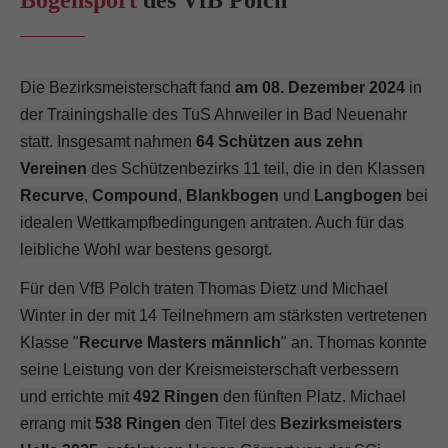
info@yourdomain.com
About us
Die Bezirksmeisterschaft fand
am 08. Dezember
2024
in
Lorem ipsum dolor sit amet, consectetuer adipiscing elit.
der Trainingshalle des TuS Ahrweiler in Bad Neuenahr
Aenean commodo ligula eget dolor. Aenean massa. Cum
statt. Insgesamt nahmen
64 Schützen aus zehn
sociis natoque penatibus et magnis dis parturient montes,
Vereinen
des Schützenbezirks 11 teil, die in den Klassen
nascetur ridiculus mus. Donec quam felis, ultricies nec.
Recurve
,
Compound
,
Blankbogen
und
Langbogen
bei
idealen Wettkampfbedingungen antraten. Auch für das
leibliche Wohl war bestens gesorgt.
Für den VfB Polch traten Thomas Dietz und Michael
Winter in der mit 14 Teilnehmern am stärksten vertretenen
Klasse "
Recurve Masters männlich
" an. Thomas konnte
seine Leistung von der Kreismeisterschaft verbessern
und errichte mit
492 Ringen
den fünften Platz. Michael
errang mit
538 Ringen
den Titel des
Bezirks
meisters