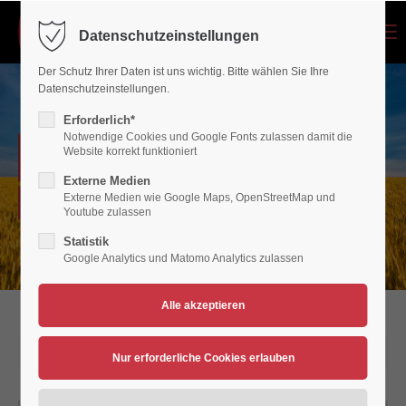
Menu
Datenschutzeinstellungen
Login
Der Schutz Ihrer Daten ist uns wichtig. Bitte wählen Sie Ihre
Benutzername
Datenschutzeinstellungen.
Erforderlich*
Notwendige Cookies und Google Fonts zulassen damit die
NEWSARCHIV
Website korrekt funktioniert
Passwort
Externe Medien
Externe Medien wie Google Maps, OpenStreetMap und
Verein für Bewegungsspiele 1936/45 Polch/Maifeld e.V.
Youtube zulassen
Statistik
Google Analytics und Matomo Analytics zulassen
Anmelden
Register
|
Lost your password?
Support
09.02.2025 12:37
Lorem ipsum dolor sit amet: