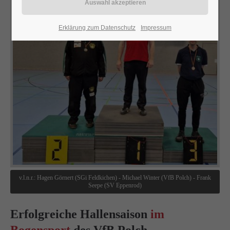
24h
Erklärung zum Datenschutz
Impressum
/ 365days
We offer support for our customers
Mon - Fri 8:00am - 5:00pm
(GMT +1)
Get in touch
Cybersteel Inc.
376-293 City Road, Suite 600
San Francisco, CA 94102
v.l.n.r.: Hagen Görnert (SGi Feldkichen) - Michael Winter (VfB Polch) - Frank
Seepe (SV Eppenrod)
Have any questions?
+44 1234 567 890
Erfolgreiche Hallensaison
im
Drop us a line
Bogensport
des VfB Polch