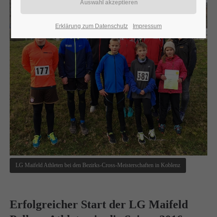
24h
Erklärung zum Datenschutz
Impressum
/ 365days
We offer support for our customers
Mon - Fri 8:00am - 5:00pm
(GMT +1)
Get in touch
Cybersteel Inc.
376-293 City Road, Suite 600
San Francisco, CA 94102
LG Maifeld Athleten bei den Bezirks-Cross-Meisterschaften in Koblenz
Have any questions?
+44 1234 567 890
Erfolgreicher Start der LG Maifeld
Drop us a line