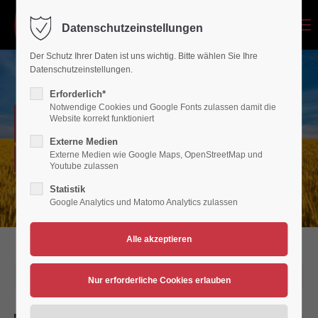
Menu
Datenschutzeinstellungen
Login
Der Schutz Ihrer Daten ist uns wichtig. Bitte wählen Sie Ihre
Benutzername
Datenschutzeinstellungen.
Erforderlich*
Notwendige Cookies und Google Fonts zulassen damit die
NEWSARCHIV
Website korrekt funktioniert
Passwort
Externe Medien
Externe Medien wie Google Maps, OpenStreetMap und
Verein für Bewegungsspiele 1936/45 Polch/Maifeld e.V.
Youtube zulassen
Statistik
Google Analytics und Matomo Analytics zulassen
Anmelden
Register
|
Lost your password?
Support
23.01.2016 14:44
Lorem ipsum dolor sit amet: