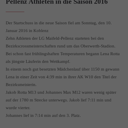
Pellenz Athleten in die Saison 2016
info@yourdomain.com
About us
Der Startschuss in die neue Saison fiel am Sonntag, den 10.
Lorem ipsum dolor sit amet, consectetuer adipiscing elit.
Januar 2016 in Koblenz
Zehn Athleten der LG Maifeld-Pellenz starteten bei den
Aenean commodo ligula eget dolor. Aenean massa. Cum
sociis natoque penatibus et magnis dis parturient montes,
Bezirkscrossmeisterschaften rund um das Oberwerth-Stadion.
nascetur ridiculus mus. Donec quam felis, ultricies nec.
Bei schon fast frühlingshaften Temperaturen begann Lena Rotta
als jüngste Läuferin den Wettkampf.
In einem noch gut besetzten Mädchenlauf über 1150 m gewann
Lena in einer Zeit von 4:39 min in ihrer AK W10 den Titel der
Bezirksmeisterin.
Jakob Rotta M13 und Johannes Max M12 waren wenig später
auf der 1780 m Strecke unterwegs. Jakob lief 7:11 min und
wurde vierter.
Johannes lief in 7:14 min auf den 3. Platz.