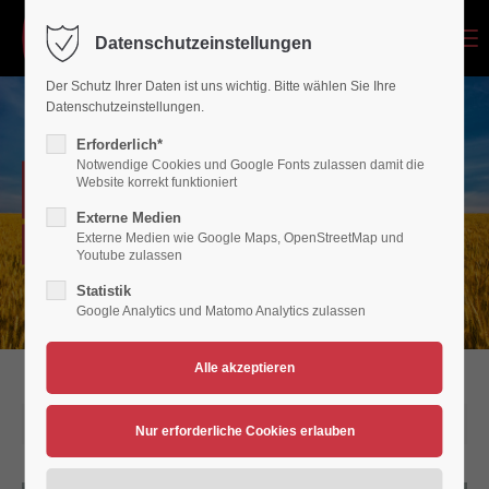
Menu
Datenschutzeinstellungen
Login
Der Schutz Ihrer Daten ist uns wichtig. Bitte wählen Sie Ihre
Benutzername
Datenschutzeinstellungen.
Erforderlich*
Notwendige Cookies und Google Fonts zulassen damit die
NEWSARCHIV
Website korrekt funktioniert
Passwort
Externe Medien
Externe Medien wie Google Maps, OpenStreetMap und
Verein für Bewegungsspiele 1936/45 Polch/Maifeld e.V.
Youtube zulassen
Statistik
Google Analytics und Matomo Analytics zulassen
Anmelden
Register
|
Lost your password?
Support
25.06.2026 12:31
Lorem ipsum dolor sit amet: