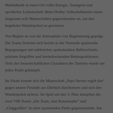
info@yourdomain.com
Maifeldhalle in einen Ort voller Energie, Teamgeist und
sportlicher Leidenschaft: Beim Hobby-Volleyballturnier traten
About us
insgesamt acht Mannschaften gegeneinander an, um den
Lorem ipsum dolor sit amet, consectetuer adipiscing elit.
begehrten Wanderpokal zu gewinnen.
Aenean commodo ligula eget dolor. Aenean massa. Cum
Von Beginn an war die Atmosphäre von Begeisterung geprägt.
sociis natoque penatibus et magnis dis parturient montes,
Die Teams lieferten sich bereits in der Vorrunde spannende
nascetur ridiculus mus. Donec quam felis, ultricies nec.
Begegnungen mit zahlreichen spektakulären Ballwechseln,
präzisen Angriffen und beeindruckenden Rettungsaktionen.
Trotz des freundschaftlichen Charakters des Turniers wurde um
jeden Punkt gekämpft.
Im Finale konnte sich die Mannschaft „Papa Steiner regelt das“
gegen unsere Freunde aus Dieblich durchsetzen und sich den
Wanderpokal sichern. Im Spiel um den 3. Platz kämpften die
zwei VfB-Teams „Ein Team, eine Katastrophe“ und
„Chiggarillos“ in einer spannenden Partie gegeneinander. Am