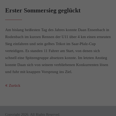
info@yourdomain.com
Erster Sommersieg geglückt
About us
Lorem ipsum dolor sit amet, consectetuer adipiscing elit.
Am bislang heißesten Tag des Jahres konnte Daan Ensenbach in
Aenean commodo ligula eget dolor. Aenean massa. Cum
Rodenbach im kurzen Rennen der U11 über 4 km einen erneuten
sociis natoque penatibus et magnis dis parturient montes,
Sieg einfahren und sein gelbes Trikot im Saar-Pfalz-Cup
nascetur ridiculus mus. Donec quam felis, ultricies nec.
verteidigen. Es standen 11 Fahrer am Start, von denen sich
schnell eine Spitzengruppe absetzen konnte. Im letzten Anstieg
konnte Daan sich von seinem verbliebenen Konkurrenten lösen
und fuhr mit knappen Vorsprung ins Ziel.
Zurück
Copyright 2026. All Rights Reserved.