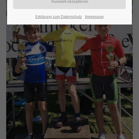
24h
Erklärung zum Datenschutz
Impressum
/ 365days
We offer support for our customers
Mon - Fri 8:00am - 5:00pm
(GMT +1)
Get in touch
Cybersteel Inc.
376-293 City Road, Suite 600
San Francisco, CA 94102
Have any questions?
+44 1234 567 890
Drop us a line