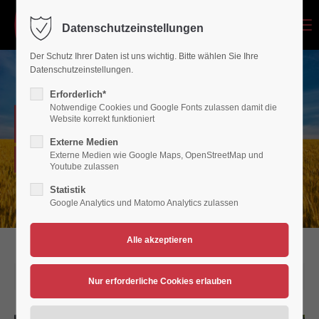
Menu
Datenschutzeinstellungen
Login
Der Schutz Ihrer Daten ist uns wichtig. Bitte wählen Sie Ihre
Benutzername
Datenschutzeinstellungen.
Erforderlich*
Notwendige Cookies und Google Fonts zulassen damit die
NEWSARCHIV
Website korrekt funktioniert
Passwort
Externe Medien
Externe Medien wie Google Maps, OpenStreetMap und
Verein für Bewegungsspiele 1936/45 Polch/Maifeld e.V.
Youtube zulassen
Statistik
Google Analytics und Matomo Analytics zulassen
Anmelden
Register
|
Lost your password?
Support
20.08.2019 11:18
Lorem ipsum dolor sit amet: