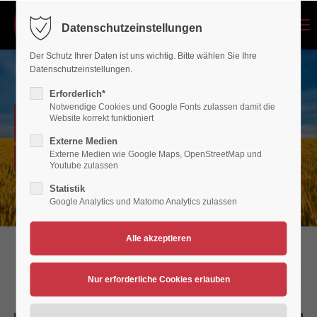
Menu
Datenschutzeinstellungen
Login
Der Schutz Ihrer Daten ist uns wichtig. Bitte wählen Sie Ihre
Benutzername
Datenschutzeinstellungen.
Erforderlich*
Notwendige Cookies und Google Fonts zulassen damit die
NEWSARCHIV
Website korrekt funktioniert
Passwort
Externe Medien
Externe Medien wie Google Maps, OpenStreetMap und
Verein für Bewegungsspiele 1936/45 Polch/Maifeld e.V.
Youtube zulassen
Statistik
Google Analytics und Matomo Analytics zulassen
Anmelden
Register
|
Lost your password?
Support
02.07.2023 12:07
Lorem ipsum dolor sit amet: