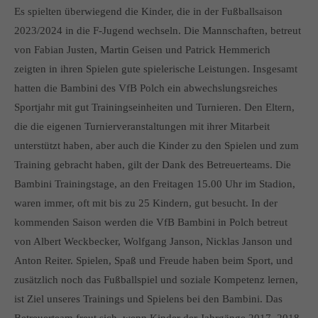
info@yourdomain.com
Es spielten überwiegend die Kinder, die in der Fußballsaison
2023/2024 in die F-Jugend wechseln. Die Mannschaften, betreut
About us
von Fabian Justen, Martin Geisen und Patrick Hemmerich
zeigten in ihren Spielen gute spielerische Leistungen. Insgesamt
Lorem ipsum dolor sit amet, consectetuer adipiscing elit.
hatten die Bambini des VfB Polch ein abwechslungsreiches
Aenean commodo ligula eget dolor. Aenean massa. Cum
Sportjahr mit gut Trainingseinheiten und Turnieren. Den Eltern,
sociis natoque penatibus et magnis dis parturient montes,
die die eigenen Turnierveranstaltungen mit ihrer Mitarbeit
nascetur ridiculus mus. Donec quam felis, ultricies nec.
unterstützt haben, aber auch die Kinder zu den Spielen und zum
Training gebracht haben, gilt der Dank des Betreuerteams. Die
Bambini Trainingstage, an den Freitagen 15.00 Uhr im Stadion,
waren immer, oft mit bis zu 25 Kindern, gut besucht. In der
kommenden Saison werden die VfB Bambini in Polch betreut
von Albert Weckbecker, Wolfgang Janson, Nicklas Janson und
Anton Reiter. Spielen, Spaß und Freude haben beim Sport, und
zusätzlich noch das Fußballspiel und soziale Kompetenz lernen,
ist Ziel unseres Trainings und Spielens bei den Bambini. Das