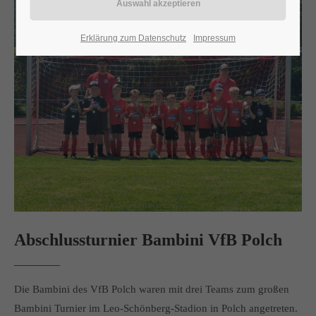
24h
Erklärung zum Datenschutz
Impressum
/ 365days
We offer support for our customers
Mon - Fri 8:00am - 5:00pm
(GMT +1)
Get in touch
Cybersteel Inc.
376-293 City Road, Suite 600
San Francisco, CA 94102
Abschlussturnier Bambini VfB Polch
Have any questions?
+44 1234 567 890
Die Bambini des VfB Polch waren mit drei Teams zum großen
Bambini Turnier im Leo-Schönberg-Stadion in Polch angetreten.
Drop us a line