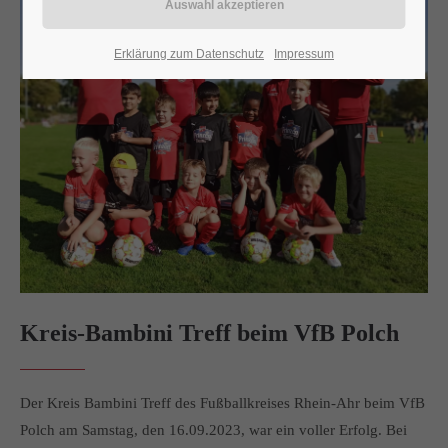
24h
Erklärung zum Datenschutz
Impressum
/ 365days
We offer support for our customers
Mon - Fri 8:00am - 5:00pm
(GMT +1)
Get in touch
Cybersteel Inc.
376-293 City Road, Suite 600
San Francisco, CA 94102
Kreis-Bambini Treff beim VfB Polch
Have any questions?
+44 1234 567 890
Der Kreis Bambini Treff des Fußballkreises Rhein-Ahr beim VfB
Polch am Samstag, den 16.09.2023, war ein voller Erfolg. Bei
Drop us a line