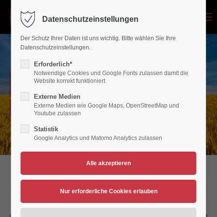
Menu
Datenschutzeinstellungen
Login
Der Schutz Ihrer Daten ist uns wichtig. Bitte wählen Sie Ihre
Benutzername
Datenschutzeinstellungen.
Erforderlich*
Notwendige Cookies und Google Fonts zulassen damit die
NEWSARCHIV
Website korrekt funktioniert
Passwort
Externe Medien
Externe Medien wie Google Maps, OpenStreetMap und
Verein für Bewegungsspiele 1936/45 Polch/Maifeld e.V.
Youtube zulassen
Statistik
Google Analytics und Matomo Analytics zulassen
Anmelden
Register
|
Lost your password?
Support
17.09.2023 18:55
Lorem ipsum dolor sit amet: