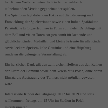
herrlichem Wetter konnten die Kinder der zahlreich
info@yourdomain.com
teilnehmenden Vereine gegeneinander spielen.
About us
Die Spielform legt dabei den Fokus auf die Förderung und
Entwicklung der Spieler*innen sowie einen hohen Spaßfaktor.
Lorem ipsum dolor sit amet, consectetuer adipiscing elit.
Persönliche Erfolgserlebnisse in Form von vielen Dribblings mit
Aenean commodo ligula eget dolor. Aenean massa. Cum
dem Ball und vielen Toren sorgten somit für lachende und
sociis natoque penatibus et magnis dis parturient montes,
glückliche Kinder. Medaillen und kleine Präsente für alle Kinder
nascetur ridiculus mus. Donec quam felis, ultricies nec.
sowie leckere Speisen, kalte Getränke und eine Hüpfburg
rundeten die gelungene Veranstaltung ab.
Ein herzlicher Dank gilt den zahlreichen Helfern aus den Reihen
der Eltern der Bambini sowie dem Verein VfB Polch, ohne deren
Einsatz die Austragung des Turniers nicht möglich gewesen
wäre.
Interessierte Kinder der Jahrgänge 2017 bis 2019 sind stets
willkommen, freitags um 15 Uhr im Stadion in Polch
mitzutrainieren.