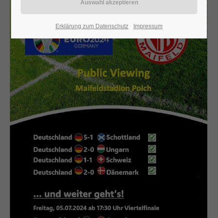
24h
Erklärung zum Datenschutz
Impressum
/ 365days
We offer support for our customers
Mon - Fri 8:00am - 5:00pm
(GMT +1)
Get in touch
Cybersteel Inc.
376-293 City Road, Suite 600
San Francisco, CA 94102
Have any questions?
+44 1234 567 890
Drop us a line