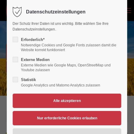
Menu
Datenschutzeinstellungen
Login
Der Schutz Ihrer Daten ist uns wichtig. Bitte wählen Sie Ihre
Benutzername
Datenschutzeinstellungen.
Erforderlich*
Notwendige Cookies und Google Fonts zulassen damit die
NEWSARCHIV
Website korrekt funktioniert
Passwort
Externe Medien
Externe Medien wie Google Maps, OpenStreetMap und
Verein für Bewegungsspiele 1936/45 Polch/Maifeld e.V.
Youtube zulassen
Statistik
Google Analytics und Matomo Analytics zulassen
Anmelden
Register
|
Lost your password?
Support
02.07.2024 18:03
Lorem ipsum dolor sit amet: