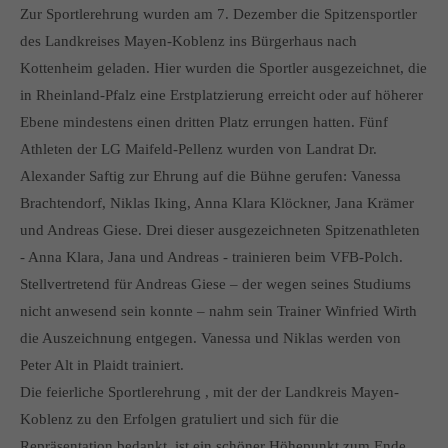
info@yourdomain.com
Zur Sportlerehrung wurden am 7. Dezember die Spitzensportler
des Landkreises Mayen-Koblenz ins Bürgerhaus nach
About us
Kottenheim geladen. Hier wurden die Sportler ausgezeichnet, die
in Rheinland-Pfalz eine Erstplatzierung erreicht oder auf höherer
Lorem ipsum dolor sit amet, consectetuer adipiscing elit.
Ebene mindestens einen dritten Platz errungen hatten. Fünf
Aenean commodo ligula eget dolor. Aenean massa. Cum
Athleten der LG Maifeld-Pellenz wurden von Landrat Dr.
sociis natoque penatibus et magnis dis parturient montes,
Alexander Saftig zur Ehrung auf die Bühne gerufen: Vanessa
nascetur ridiculus mus. Donec quam felis, ultricies nec.
Brachtendorf, Niklas Iking, Anna Klara Klöckner, Jana Krämer
und Andreas Giese. Drei dieser ausgezeichneten Spitzenathleten
- Anna Klara, Jana und Andreas - trainieren beim VFB-Polch.
Stellvertretend für Andreas Giese – der wegen seines Studiums
nicht anwesend sein konnte – nahm sein Trainer Winfried Wirth
die Auszeichnung entgegen. Vanessa und Niklas werden von
Peter Alt in Plaidt trainiert.
Die feierliche Sportlerehrung , mit der der Landkreis Mayen-
Koblenz zu den Erfolgen gratuliert und sich für die
Repräsentation bedankt, ist ein schöner Höhepunkt zum Ende