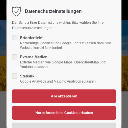
Menu
Datenschutzeinstellungen
Login
Der Schutz Ihrer Daten ist uns wichtig. Bitte wählen Sie Ihre
Benutzername
Datenschutzeinstellungen.
Erforderlich*
Notwendige Cookies und Google Fonts zulassen damit die
NEWSARCHIV
Website korrekt funktioniert
Passwort
Externe Medien
Externe Medien wie Google Maps, OpenStreetMap und
Verein für Bewegungsspiele 1936/45 Polch/Maifeld e.V.
Youtube zulassen
Statistik
Google Analytics und Matomo Analytics zulassen
Anmelden
Register
|
Lost your password?
Support
14.12.2017 14:20
Lorem ipsum dolor sit amet: