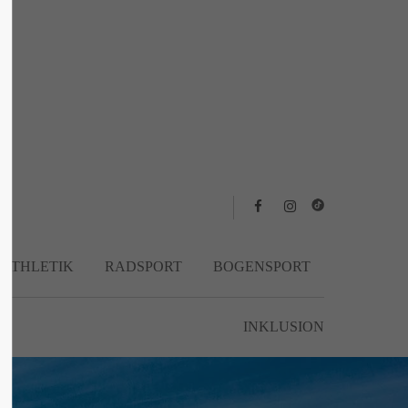
About us
Lorem ipsum dolor sit amet, consectetuer
adipiscing elit.
Aenean commodo ligula eget dolor. Aenean
massa. Cum sociis natoque penatibus et
magnis dis parturient montes, nascetur
ridiculus mus. Donec quam felis, ultricies
nec.
TATHLETIK
RADSPORT
BOGENSPORT
INKLUSION