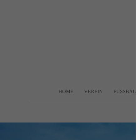
Login
Supp
Benutzername
Lorem ip
2
Passwort
HOME
VEREIN
FUSSBALL
We offer 
Anmelden
Mon - F
Register
|
Lost your password?