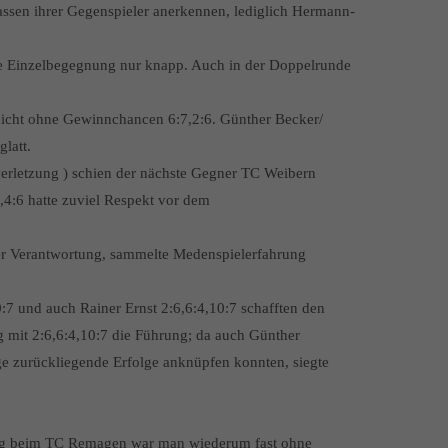
assen ihrer Gegenspieler anerkennen, lediglich Hermann-
die Einzelbegegnung nur knapp. Auch in der Doppelrunde
nicht ohne Gewinnchancen 6:7,2:6. Günther Becker/
latt.
letzung ) schien der nächste Gegner TC Weibern
,4:6 hatte zuviel Respekt vor dem
der Verantwortung, sammelte Medenspielerfahrung
7 und auch Rainer Ernst 2:6,6:4,10:7 schafften den
 mit 2:6,6:4,10:7 die Führung; da auch Günther
ge zurückliegende Erfolge anknüpfen konnten, siegte
tag beim TC Remagen war man wiederum fast ohne