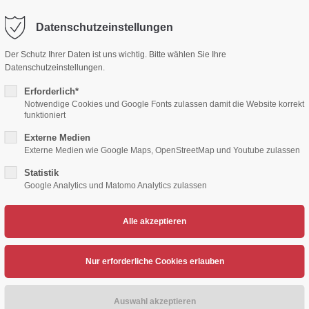
Datenschutzeinstellungen
ort
Get in touch
Der Schutz Ihrer Daten ist uns wichtig. Bitte wählen Sie Ihre
Datenschutzeinstellungen.
sum dolor sit amet:
Cybersteel Inc.
376-293 City Road, Suite 600
Erforderlich*
San Francisco, CA 94102
Notwendige Cookies und Google Fonts zulassen damit die Website korrekt
funktioniert
4h
Externe Medien
/ 365days
Have any questions?
Externe Medien wie Google Maps, OpenStreetMap und Youtube zulassen
+44 1234 567 890
Statistik
Google Analytics und Matomo Analytics zulassen
Drop us a line
TENNIS
VOLLEYBALL
HERZSPORT
LEICH
info@yourdomain.com
support for our customers
ri 8:00am - 5:00pm
(GMT +1)