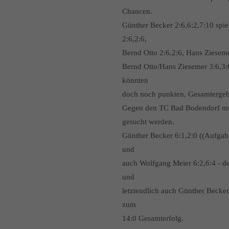
Chancen.
Günther Becker 2:6,6:2,7:10 spi
2:6,2:6,
Bernd Otto 2:6,2:6, Hans Ziesemer
Bernd Otto/Hans Ziesemer 3:6,3:
könnten
doch noch punkten, Gesamtergeb
Gegen den TC Bad Bodendorf mus
gesucht werden.
Günther Becker 6:1,2:0 ((Aufgabe
und
auch Wolfgang Meier 6:2,6:4 - de
und
letztendlich auch Günther Becker
zum
14:0 Gesamterfolg.