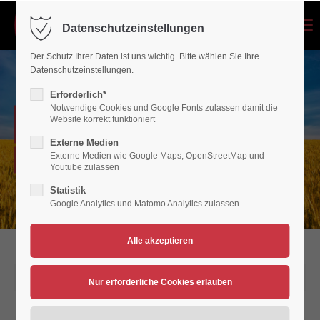
Menu
Datenschutzeinstellungen
Login
Der Schutz Ihrer Daten ist uns wichtig. Bitte wählen Sie Ihre
Benutzername
Datenschutzeinstellungen.
Erforderlich*
Notwendige Cookies und Google Fonts zulassen damit die
NEWSARCHIV
Website korrekt funktioniert
Passwort
Externe Medien
Externe Medien wie Google Maps, OpenStreetMap und
Verein für Bewegungsspiele 1936/45 Polch/Maifeld e.V.
Youtube zulassen
Statistik
Google Analytics und Matomo Analytics zulassen
Anmelden
Register
|
Lost your password?
Support
16.03.2017 16:31
Lorem ipsum dolor sit amet: