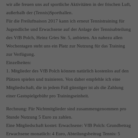
info@yourdomain.com
wir alle freuen uns auf sportliche Aktivitäten in der frischen Luft,
außerhalb der (Tennis)Sporthallen.
About us
Für die Freiluftsaison 2017 kann ich erneut Tennistraining für
Jugendliche und Erwachsene auf der Anlage der Tennisabteilung
Lorem ipsum dolor sit amet, consectetuer adipiscing elit.
des VfB Polch, Heinz Gries Str. 5, anbieten. An nahezu allen
Aenean commodo ligula eget dolor. Aenean massa. Cum
Wochentagen steht uns ein Platz zur Nutzung für das Training
sociis natoque penatibus et magnis dis parturient montes,
zur Verfügung.
nascetur ridiculus mus. Donec quam felis, ultricies nec.
Einzelheiten:
1. Mitglieder des VfB Polch können natürlich kostenlos auf den
Plätzen spielen und trainieren. Von daher empfehle ich eine
Mitgliedschaft, die in jedem Fall günstiger ist als die Zahlung
einer Gastspielgebühr pro Trainingseinheit.
Rechnung: Für Nichtmitglieder sind zusammengenommen pro
Stunde Nutzung 5 Euro zu zahlen.
Eine Mitgliedschaft kostet: Erwachsene: VfB Polch: Grundbetrag
Erwachsene monatlich: 4 Euro, Abteilungsbeitrag Tennis: 5