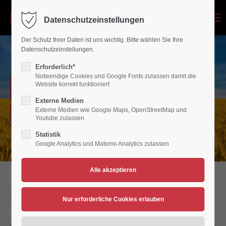
Menu
Datenschutzeinstellungen
Login
Der Schutz Ihrer Daten ist uns wichtig. Bitte wählen Sie Ihre
Benutzername
Datenschutzeinstellungen.
Erforderlich*
Notwendige Cookies und Google Fonts zulassen damit die
NEWSARCHIV
Website korrekt funktioniert
Passwort
Externe Medien
Externe Medien wie Google Maps, OpenStreetMap und
Verein für Bewegungsspiele 1936/45 Polch/Maifeld e.V.
Youtube zulassen
Statistik
Google Analytics und Matomo Analytics zulassen
Anmelden
Register
|
Lost your password?
Support
12.09.2016 11:46
Lorem ipsum dolor sit amet: