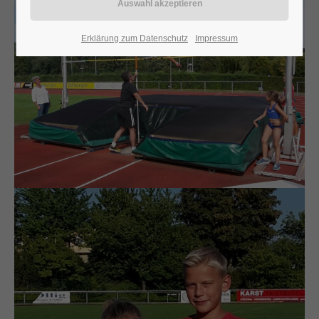
24h
Erklärung zum Datenschutz
Impressum
/ 365days
We offer support for our customers
Mon - Fri 8:00am - 5:00pm
(GMT +1)
Get in touch
Cybersteel Inc.
376-293 City Road, Suite 600
San Francisco, CA 94102
Have any questions?
+44 1234 567 890
Drop us a line