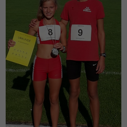
info@yourdomain.com
About us
Lorem ipsum dolor sit amet, consectetuer adipiscing elit.
Aenean commodo ligula eget dolor. Aenean massa. Cum
sociis natoque penatibus et magnis dis parturient montes,
nascetur ridiculus mus. Donec quam felis, ultricies nec.