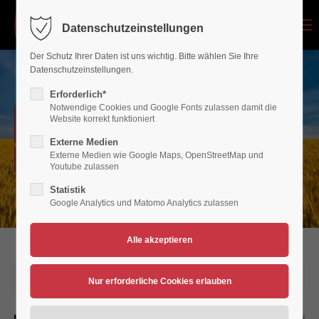
Menu
Datenschutzeinstellungen
Login
Der Schutz Ihrer Daten ist uns wichtig. Bitte wählen Sie Ihre
Benutzername
Datenschutzeinstellungen.
Erforderlich*
Notwendige Cookies und Google Fonts zulassen damit die
NEWSARCHIV
Website korrekt funktioniert
Passwort
Externe Medien
Externe Medien wie Google Maps, OpenStreetMap und
Verein für Bewegungsspiele 1936/45 Polch/Maifeld e.V.
Youtube zulassen
Statistik
Google Analytics und Matomo Analytics zulassen
Anmelden
Register
|
Lost your password?
Support
11.06.2018 15:26
Lorem ipsum dolor sit amet: