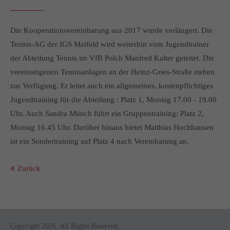
info@yourdomain.com
About us
Die Kooperationsvereinbarung aus 2017 wurde verlängert. Die
Tennis-AG der IGS Maifeld wird weiterhin vom Jugendtrainer
Lorem ipsum dolor sit amet, consectetuer adipiscing elit.
der Abteilung Tennis im VfB Polch Manfred Kalter geleitet. Die
Aenean commodo ligula eget dolor. Aenean massa. Cum
vereinseigenen Tennisanlagen an der Heinz-Gries-Straße stehen
sociis natoque penatibus et magnis dis parturient montes,
zur Verfügung. Er leitet auch ein allgemeines, kostenpflichtiges
nascetur ridiculus mus. Donec quam felis, ultricies nec.
Jugendtraining für die Abteilung : Platz 1, Montag 17.00 - 19.00
Uhr. Auch Sandra Münch führt ein Gruppentraining: Platz 2,
Montag 16.45 Uhr. Darüber hinaus bietet Matthias Hochhausen
ist ein Sondertraining auf Platz 4 nach Vereinbarung an.
Zurück
Copyright 2026. All Rights Reserved.