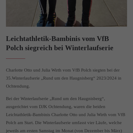
info@yourdomain.com
About us
Lorem ipsum dolor sit amet, consectetuer adipiscing elit.
Leichtathletik-Bambinis vom VfB
Aenean commodo ligula eget dolor. Aenean massa. Cum
Polch siegreich bei Winterlaufserie
sociis natoque penatibus et magnis dis parturient montes,
nascetur ridiculus mus. Donec quam felis, ultricies nec.
Charlotte Otto und Julia Wirth vom VfB Polch siegten bei der
35.Winterlaufserie „Rund um den Haugnisberg“ 2023/2024 in
Ochtendung.
Bei der Winterlaufserie „Rund um den Haugnisberg“,
ausgerichtet vom DJK Ochtendung, waren die beiden
Leichtathletik-Bambinis Charlotte Otto und Julia Wirth vom VfB
Polch am Start. Die Winterlaufserie umfasst vier Läufe, welche
jeweils am ersten Samstag im Monat (von Dezember bis März)