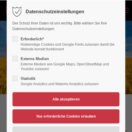
Menu
Datenschutzeinstellungen
Login
Der Schutz Ihrer Daten ist uns wichtig. Bitte wählen Sie Ihre
Benutzername
Datenschutzeinstellungen.
Erforderlich*
Notwendige Cookies und Google Fonts zulassen damit die
NEWSARCHIV
Website korrekt funktioniert
Passwort
Externe Medien
Externe Medien wie Google Maps, OpenStreetMap und
Verein für Bewegungsspiele 1936/45 Polch/Maifeld e.V.
Youtube zulassen
Statistik
Google Analytics und Matomo Analytics zulassen
Anmelden
Register
|
Lost your password?
Support
08.03.2024 07:31
Lorem ipsum dolor sit amet: