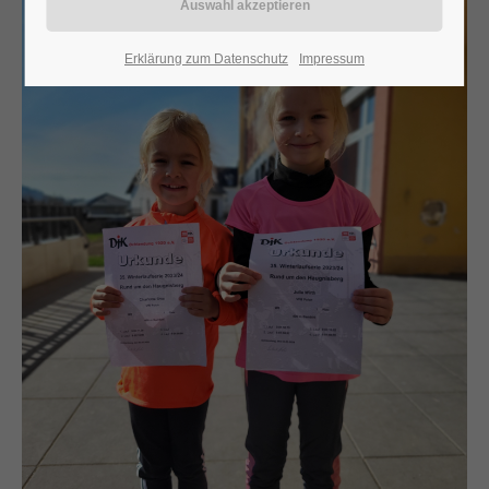
24h
Erklärung zum Datenschutz
Impressum
/ 365days
We offer support for our customers
Mon - Fri 8:00am - 5:00pm
(GMT +1)
Get in touch
Cybersteel Inc.
376-293 City Road, Suite 600
San Francisco, CA 94102
Have any questions?
+44 1234 567 890
Drop us a line