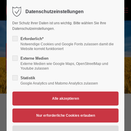
Menu
Datenschutzeinstellungen
Login
Der Schutz Ihrer Daten ist uns wichtig. Bitte wählen Sie Ihre
Benutzername
Datenschutzeinstellungen.
Erforderlich*
Notwendige Cookies und Google Fonts zulassen damit die
NEWSARCHIV
Website korrekt funktioniert
Passwort
Externe Medien
Externe Medien wie Google Maps, OpenStreetMap und
Verein für Bewegungsspiele 1936/45 Polch/Maifeld e.V.
Youtube zulassen
Statistik
Google Analytics und Matomo Analytics zulassen
Anmelden
Register
|
Lost your password?
Support
09.02.2020 13:58
Lorem ipsum dolor sit amet: