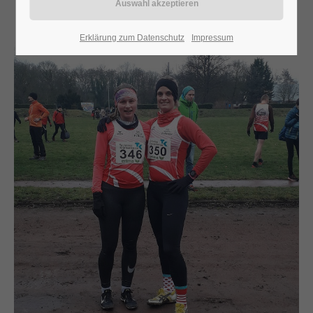
24h
Erklärung zum Datenschutz
Impressum
/ 365days
We offer support for our customers
Mon - Fri 8:00am - 5:00pm
(GMT +1)
Get in touch
Cybersteel Inc.
376-293 City Road, Suite 600
San Francisco, CA 94102
Have any questions?
+44 1234 567 890
Drop us a line