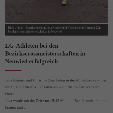
info@yourdomain.com
About us
Lorem ipsum dolor sit amet, consectetuer adipiscing elit.
Bild: v. links - Bezirksmeisterin Jana Krämer und Vizemeisterin Christine Zeni
bei den Crosslaufmeisterschaften in Neuwied
Aenean commodo ligula eget dolor. Aenean massa. Cum
sociis natoque penatibus et magnis dis parturient montes,
LG-Athleten bei den
nascetur ridiculus mus. Donec quam felis, ultricies nec.
Bezirkscrossmeisterschaften in
Neuwied erfolgreich
Jana Krämer und Christine Zeni liefen in der Mittelstrecke – hier
waren 4000 Meter zu absolvieren – auf die beiden vorderen
Plätze.
Jana wurde mit der Zeit von 15:43 Minuten Bezirksmeisterin der
Frauen und .