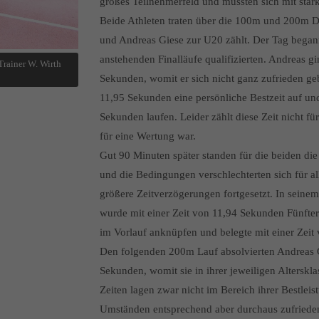
großes Teilnehmerfeld und mussten sich mit sta
Beide Athleten traten über die 100m und 200m Di
und Andreas Giese zur U20 zählt. Der Tag begann
anstehenden Finalläufe qualifizierten. Andreas gi
Trainer W. Wirth
Sekunden, womit er sich nicht ganz zufrieden geb
11,95 Sekunden eine persönliche Bestzeit auf un
Sekunden laufen. Leider zählt diese Zeit nicht fü
für eine Wertung war.
Gut 90 Minuten später standen für die beiden die
und die Bedingungen verschlechterten sich für 
größere Zeitverzögerungen fortgesetzt. In seinem
wurde mit einer Zeit von 11,94 Sekunden Fünfter.
im Vorlauf anknüpfen und belegte mit einer Zeit
Den folgenden 200m Lauf absolvierten Andreas G
Sekunden, womit sie in ihrer jeweiligen Alterskla
Zeiten lagen zwar nicht im Bereich ihrer Bestle
Umständen entsprechend aber durchaus zufrieden