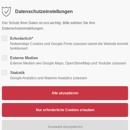
Datenschutzeinstellungen
ort
Get in touch
Der Schutz Ihrer Daten ist uns wichtig. Bitte wählen Sie Ihre
Datenschutzeinstellungen.
sum dolor sit amet:
Cybersteel Inc.
376-293 City Road, Suite 600
Erforderlich*
San Francisco, CA 94102
Notwendige Cookies und Google Fonts zulassen damit die Website korrekt
funktioniert
4h
Externe Medien
/ 365days
Have any questions?
Externe Medien wie Google Maps, OpenStreetMap und Youtube zulassen
+44 1234 567 890
Statistik
Google Analytics und Matomo Analytics zulassen
Drop us a line
TENNIS
VOLLEYBALL
HERZSPORT
LEICH
info@yourdomain.com
support for our customers
ri 8:00am - 5:00pm
(GMT +1)