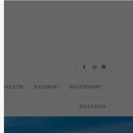
About us
Lorem ipsum dolor sit amet, consectetuer
adipiscing elit.
Aenean commodo ligula eget dolor. Aenean
massa. Cum sociis natoque penatibus et
magnis dis parturient montes, nascetur
ridiculus mus. Donec quam felis, ultricies
nec.
TATHLETIK
RADSPORT
BOGENSPORT
INKLUSION