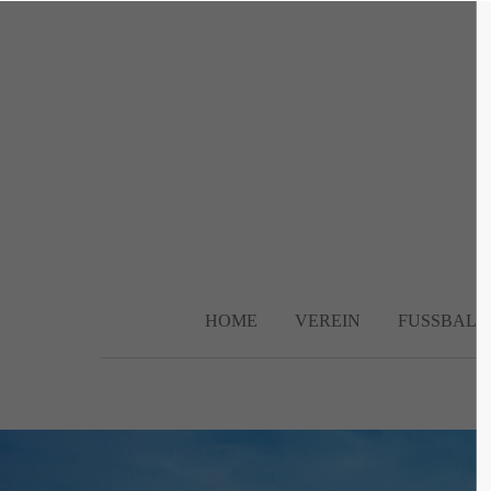
Login
Supp
Benutzername
Lorem ip
2
Passwort
HOME
VEREIN
FUSSBALL
We offer 
Anmelden
Mon - F
Register
|
Lost your password?