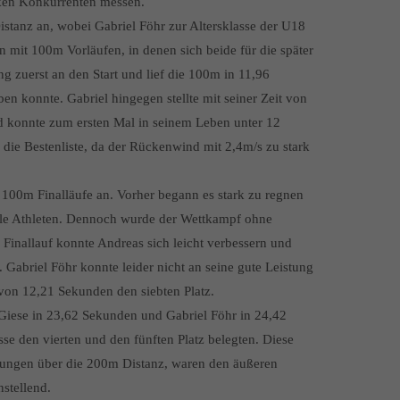
rken Konkurrenten messen.
stanz an, wobei Gabriel Föhr zur Altersklasse der U18
 mit 100m Vorläufen, in denen sich beide für die später
ng zuerst an den Start und lief die 100m in 11,96
en konnte. Gabriel hingegen stellte mit seiner Zeit von
d konnte zum ersten Mal in seinem Leben unter 12
r die Bestenliste, da der Rückenwind mit 2,4m/s zu stark
 100m Finalläufe an. Vorher begann es stark zu regnen
alle Athleten. Dennoch wurde der Wettkampf ohne
 Finallauf konnte Andreas sich leicht verbessern und
 Gabriel Föhr konnte leider nicht an seine gute Leistung
 von 12,21 Sekunden den siebten Platz.
iese in 23,62 Sekunden und Gabriel Föhr in 24,42
sse den vierten und den fünften Platz belegten. Diese
istungen über die 200m Distanz, waren den äußeren
stellend.