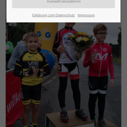
24h
Erklärung zum Datenschutz
Impressum
/ 365days
We offer support for our customers
Mon - Fri 8:00am - 5:00pm
(GMT +1)
Get in touch
Cybersteel Inc.
376-293 City Road, Suite 600
San Francisco, CA 94102
Have any questions?
+44 1234 567 890
Drop us a line