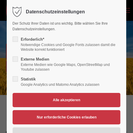
Menu
Datenschutzeinstellungen
Login
Der Schutz Ihrer Daten ist uns wichtig. Bitte wählen Sie Ihre
Benutzername
Datenschutzeinstellungen.
Erforderlich*
Notwendige Cookies und Google Fonts zulassen damit die
NEWSARCHIV
Website korrekt funktioniert
Passwort
Externe Medien
Externe Medien wie Google Maps, OpenStreetMap und
Verein für Bewegungsspiele 1936/45 Polch/Maifeld e.V.
Youtube zulassen
Statistik
Google Analytics und Matomo Analytics zulassen
Anmelden
Register
|
Lost your password?
Support
27.08.2020 11:31
Lorem ipsum dolor sit amet: