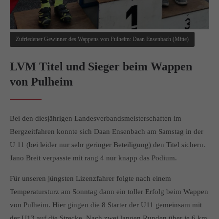
info@yourdomain.com
About us
Zufriedener Gewinner des Wappens von Pulheim: Daan Ensenbach (Mitte)
Lorem ipsum dolor sit amet, consectetuer adipiscing elit.
LVM Titel und Sieger beim Wappen
Aenean commodo ligula eget dolor. Aenean massa. Cum
sociis natoque penatibus et magnis dis parturient montes,
von Pulheim
nascetur ridiculus mus. Donec quam felis, ultricies nec.
Bei den diesjährigen Landesverbandsmeisterschaften im
Bergzeitfahren konnte sich Daan Ensenbach am Samstag in der
U 11 (bei leider nur sehr geringer Beteiligung) den Titel sichern.
Jano Breit verpasste mit rang 4 nur knapp das Podium.
Für unseren jüngsten Lizenzfahrer folgte nach einem
Temperatursturz am Sonntag dann ein toller Erfolg beim Wappen
von Pulheim. Hier gingen die 8 Starter der U11 gemeinsam mit
der U13 auf die Strecke. Nach zwei langen Runden über je 6 km