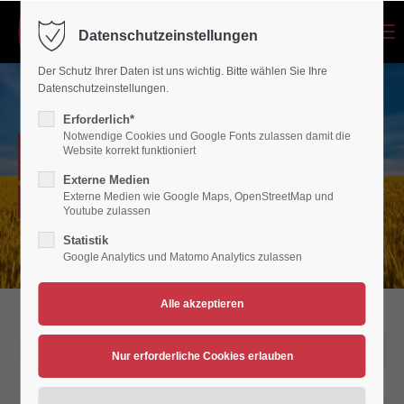
Menu
Datenschutzeinstellungen
Login
Der Schutz Ihrer Daten ist uns wichtig. Bitte wählen Sie Ihre
Benutzername
Datenschutzeinstellungen.
Erforderlich*
Notwendige Cookies und Google Fonts zulassen damit die
NEWSARCHIV
Website korrekt funktioniert
Passwort
Externe Medien
Externe Medien wie Google Maps, OpenStreetMap und
Verein für Bewegungsspiele 1936/45 Polch/Maifeld e.V.
Youtube zulassen
Statistik
Google Analytics und Matomo Analytics zulassen
Anmelden
Register
|
Lost your password?
Support
04.09.2016 14:35
Lorem ipsum dolor sit amet: