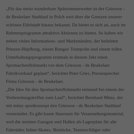
info@yourdomain.com
„Für das meist wunderbare Spätsommerwetter ist der Griesson -
de Beukelaer Stadtlauf in Polch weit über die Grenzen unserer
About us
schönen Eifelstadt hinaus bekannt. Da bietet es sich an, auch im
Lorem ipsum dolor sit amet, consectetuer adipiscing elit.
Rahmenprogramm attraktive Aktionen zu bieten. So haben wir
Aenean commodo ligula eget dolor. Aenean massa. Cum
neben vielen Informations- und Marktständen, der beliebten
sociis natoque penatibus et magnis dis parturient montes,
Prinzen-Hüpfburg, einem Bungee Trampolin und einem tollen
nascetur ridiculus mus. Donec quam felis, ultricies nec.
Unterhaltungsprogramm erstmals in diesem Jahr einen
Sportsachenflohmarkt vor dem Griesson - de Beukelaer
Fabrikverkauf geplant“, berichtet Peter Gries, Pressesprecher
Firma Griesson - de Beukelaer.
„Die Idee für den Sportsachenflohmarkt entstand bei einem der
Vorbereitungstreffen zum Lauf“, berichtet Bernhard Münz, der
mit münz sportkonzept den Griesson - de Beukelaer Stadtlauf
veranstaltet. Es gibt kaum Stauraum für Veranstaltungsmaterial,
weil die meisten Garagen und Hallen als Lagerplatz für alte
Fahrräder, Inline-Skates, Skistöcke, Tennisschläger oder