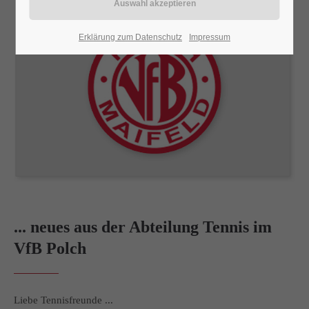
24h
Erklärung zum Datenschutz
Impressum
/ 365days
We offer support for our customers
Mon - Fri 8:00am - 5:00pm
(GMT +1)
Get in touch
Cybersteel Inc.
376-293 City Road, Suite 600
San Francisco, CA 94102
... neues aus der Abteilung Tennis im
VfB Polch
Have any questions?
+44 1234 567 890
Liebe Tennisfreunde ...
Drop us a line