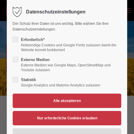
Menu
Datenschutzeinstellungen
Login
Der Schutz Ihrer Daten ist uns wichtig. Bitte wählen Sie Ihre
Benutzername
Datenschutzeinstellungen.
Erforderlich*
Notwendige Cookies und Google Fonts zulassen damit die
NEWSARCHIV
Website korrekt funktioniert
Passwort
Externe Medien
Externe Medien wie Google Maps, OpenStreetMap und
Verein für Bewegungsspiele 1936/45 Polch/Maifeld e.V.
Youtube zulassen
Statistik
Google Analytics und Matomo Analytics zulassen
Anmelden
Register
|
Lost your password?
Support
01.03.2021 14:18
Lorem ipsum dolor sit amet: