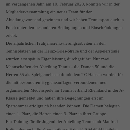
info@yourdomain.com
im vergangenen Jahr, am 10. Februar 2020, konnten wir in der
Mitgliederversammlung ein neues Team für den
About us
Abteilungsvorstand gewinnen und wir haben Tennissport auch in
Polch unter den besonderen Bedingungen und Einschränkungen
Lorem ipsum dolor sit amet, consectetuer adipiscing elit.
erlebt.
Aenean commodo ligula eget dolor. Aenean massa. Cum
Die alljährlichen Frühjahrsrenovierungsarbeiten an den
sociis natoque penatibus et magnis dis parturient montes,
Tennisplätzen an der Heinz-Gries-Straße und der Aspelerstraße
nascetur ridiculus mus. Donec quam felis, ultricies nec.
wurden erst spät in Eigenleistung durchgeführt. Nur zwei
Mannschaften der Abteilung Tennis - die Damen 50 und die
Herren 55 als Spielgemeinschaft mit dem TC Hausen wurden für
die mit besonderen Hygieneauflagen verbundenen, neu
organisierten Medenspiele im Tennisverband Rheinland in der A-
Klasse gemeldet und haben ihre Begegnungen erst im
Spätsommer erfolgreich beenden können. Die Damen belegten
einen 1. Platz, die Herren einen 3. Platz in ihrer Gruppe.
Ein Training für die Jugend der Abteilung Tennis mit Manfred
Kalter, der auch die Kooperation mit der IGS Maifeld begleitet,