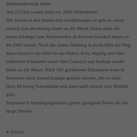
info@yourdomain.com
Radmarathoncup bildet.
Auf 212 km warten dabei ca. 2800 Höhenmeter.
About us
Wie bereits in den letzten drei Ausführungen en geht es zuerst
schnell und abschüssig runter an die Mosel, bevor dann die
Lorem ipsum dolor sit amet, consectetuer adipiscing elit.
ersten Anstiege zum Warmwerden ab Kobern-Gondorf hinaus in
Aenean commodo ligula eget dolor. Aenean massa. Cum
die Eifel warten. Nach der ersten Stärkung in Kruft führt der Weg
sociis natoque penatibus et magnis dis parturient montes,
dann hinauf in die Eifel bis zur Hohen Acht, hügelig und über
nascetur ridiculus mus. Donec quam felis, ultricies nec.
zahlreiche Kilometer weiter über Laubach und Senhals wieder
hinab an die Mosel. Nach 180 gefahrenen Kilometern kann in
Pommern noch einmal Energie getankt werden, ehe es dann
flach Richtung Schrumpftal und dann sanft zurück aufs Maifeld
geht.
Insgesamt 6 Verpflegungsstellen geben genügend Power für die
lange Strecke.
Zurück