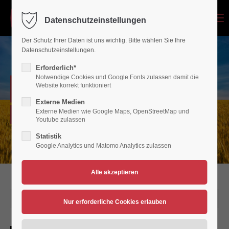
Menu
Datenschutzeinstellungen
Login
Der Schutz Ihrer Daten ist uns wichtig. Bitte wählen Sie Ihre
Benutzername
Datenschutzeinstellungen.
Erforderlich*
Notwendige Cookies und Google Fonts zulassen damit die
NEWSARCHIV
Website korrekt funktioniert
Passwort
Externe Medien
Externe Medien wie Google Maps, OpenStreetMap und
Verein für Bewegungsspiele 1936/45 Polch/Maifeld e.V.
Youtube zulassen
Statistik
Google Analytics und Matomo Analytics zulassen
Anmelden
Register
|
Lost your password?
Support
21.07.2024 14:34
Lorem ipsum dolor sit amet: