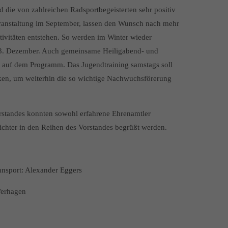
 die von zahlreichen Radsportbegeisterten sehr positiv
nstaltung im September, lassen den Wunsch nach mehr
vitäten entstehen. So werden im Winter wieder
 3. Dezember. Auch gemeinsame Heiligabend- und
st auf dem Programm. Das Jugendtraining samstags soll
cken, um weiterhin die so wichtige Nachwuchsförerung
orstandes konnten sowohl erfahrene Ehrenamtler
ichter in den Reihen des Vorstandes begrüßt werden.
nnsport: Alexander Eggers
Verhagen