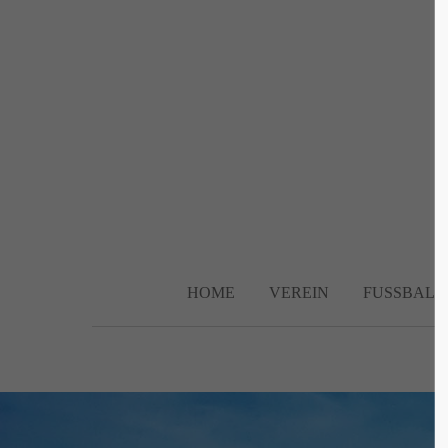
Login
Supp
Benutzername
Lorem ip
2
Passwort
HOME
VEREIN
FUSSBALL
We offer 
Anmelden
Mon - F
Register
|
Lost your password?