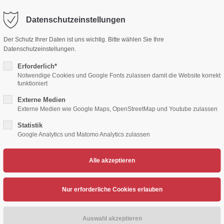
Datenschutzeinstellungen
ort
Get in touch
Der Schutz Ihrer Daten ist uns wichtig. Bitte wählen Sie Ihre
Datenschutzeinstellungen.
sum dolor sit amet:
Cybersteel Inc.
376-293 City Road, Suite 600
Erforderlich*
San Francisco, CA 94102
Notwendige Cookies und Google Fonts zulassen damit die Website korrekt
funktioniert
4h
Externe Medien
/ 365days
Have any questions?
Externe Medien wie Google Maps, OpenStreetMap und Youtube zulassen
+44 1234 567 890
Statistik
Google Analytics und Matomo Analytics zulassen
Drop us a line
TENNIS
VOLLEYBALL
HERZSPORT
LEICH
info@yourdomain.com
support for our customers
ri 8:00am - 5:00pm
(GMT +1)