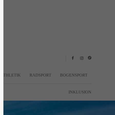
About us
Lorem ipsum dolor sit amet, consectetuer
adipiscing elit.
Aenean commodo ligula eget dolor. Aenean
massa. Cum sociis natoque penatibus et
magnis dis parturient montes, nascetur
ridiculus mus. Donec quam felis, ultricies
nec.
TATHLETIK
RADSPORT
BOGENSPORT
INKLUSION