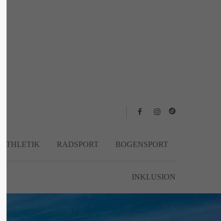
About us
Lorem ipsum dolor sit amet, consectetuer
adipiscing elit.
Aenean commodo ligula eget dolor. Aenean
massa. Cum sociis natoque penatibus et
magnis dis parturient montes, nascetur
ridiculus mus. Donec quam felis, ultricies
nec.
TATHLETIK
RADSPORT
BOGENSPORT
INKLUSION