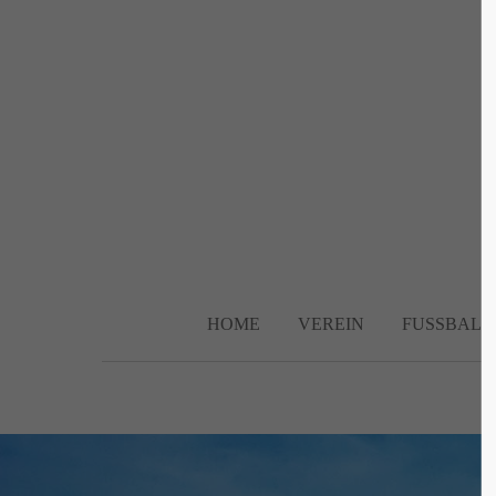
Login
Supp
Benutzername
Lorem ip
2
Passwort
HOME
VEREIN
FUSSBALL
We offer 
Anmelden
Mon - F
Register
|
Lost your password?