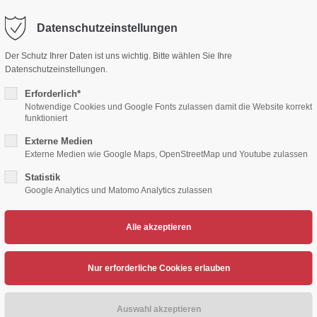
Datenschutzeinstellungen
ort
Get in touch
Der Schutz Ihrer Daten ist uns wichtig. Bitte wählen Sie Ihre
Datenschutzeinstellungen.
sum dolor sit amet:
Cybersteel Inc.
376-293 City Road, Suite 600
Erforderlich*
San Francisco, CA 94102
Notwendige Cookies und Google Fonts zulassen damit die Website korrekt
funktioniert
4h
Externe Medien
/ 365days
Have any questions?
Externe Medien wie Google Maps, OpenStreetMap und Youtube zulassen
+44 1234 567 890
Statistik
Google Analytics und Matomo Analytics zulassen
Drop us a line
TENNIS
VOLLEYBALL
HERZSPORT
LEICH
info@yourdomain.com
support for our customers
ri 8:00am - 5:00pm
(GMT +1)