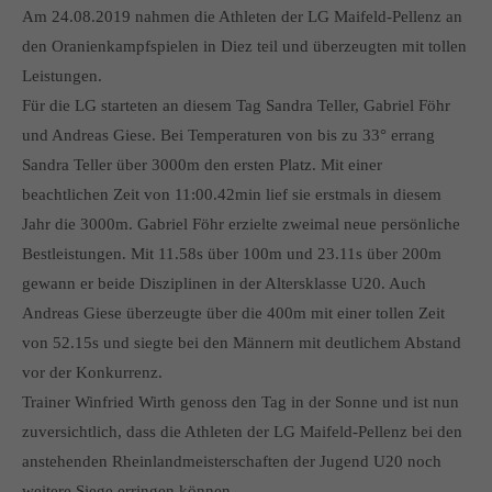
info@yourdomain.com
Am 24.08.2019 nahmen die Athleten der LG Maifeld-Pellenz an
den Oranienkampfspielen in Diez teil und überzeugten mit tollen
About us
Leistungen.
Für die LG starteten an diesem Tag Sandra Teller, Gabriel Föhr
Lorem ipsum dolor sit amet, consectetuer adipiscing elit.
und Andreas Giese. Bei Temperaturen von bis zu 33° errang
Aenean commodo ligula eget dolor. Aenean massa. Cum
Sandra Teller über 3000m den ersten Platz. Mit einer
sociis natoque penatibus et magnis dis parturient montes,
beachtlichen Zeit von 11:00.42min lief sie erstmals in diesem
nascetur ridiculus mus. Donec quam felis, ultricies nec.
Jahr die 3000m. Gabriel Föhr erzielte zweimal neue persönliche
Bestleistungen. Mit 11.58s über 100m und 23.11s über 200m
gewann er beide Disziplinen in der Altersklasse U20. Auch
Andreas Giese überzeugte über die 400m mit einer tollen Zeit
von 52.15s und siegte bei den Männern mit deutlichem Abstand
vor der Konkurrenz.
Trainer Winfried Wirth genoss den Tag in der Sonne und ist nun
zuversichtlich, dass die Athleten der LG Maifeld-Pellenz bei den
anstehenden Rheinlandmeisterschaften der Jugend U20 noch
weitere Siege erringen können.