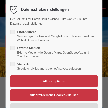
Menu
Datenschutzeinstellungen
Login
Der Schutz Ihrer Daten ist uns wichtig. Bitte wählen Sie Ihre
Benutzername
Datenschutzeinstellungen.
Erforderlich*
Notwendige Cookies und Google Fonts zulassen damit die
NEWSARCHIV
Website korrekt funktioniert
Passwort
Externe Medien
Externe Medien wie Google Maps, OpenStreetMap und
Verein für Bewegungsspiele 1936/45 Polch/Maifeld e.V.
Youtube zulassen
Statistik
Google Analytics und Matomo Analytics zulassen
Anmelden
Register
|
Lost your password?
Support
11.09.2019 17:38
Lorem ipsum dolor sit amet: