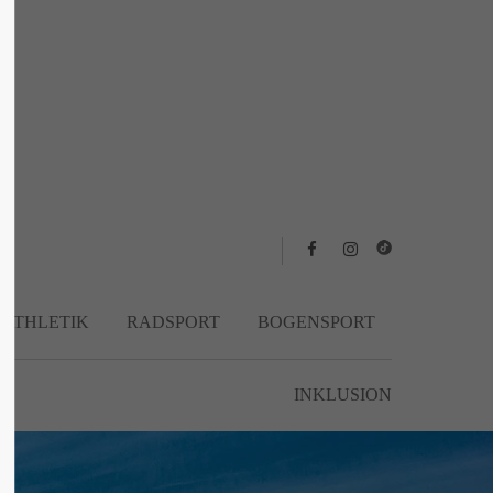
About us
Lorem ipsum dolor sit amet, consectetuer
adipiscing elit.
Aenean commodo ligula eget dolor. Aenean
massa. Cum sociis natoque penatibus et
magnis dis parturient montes, nascetur
ridiculus mus. Donec quam felis, ultricies
nec.
TATHLETIK
RADSPORT
BOGENSPORT
INKLUSION