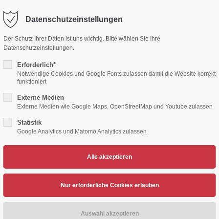
Datenschutzeinstellungen
ort
Get in touch
Der Schutz Ihrer Daten ist uns wichtig. Bitte wählen Sie Ihre
Datenschutzeinstellungen.
sum dolor sit amet:
Cybersteel Inc.
376-293 City Road, Suite 600
Erforderlich*
San Francisco, CA 94102
Notwendige Cookies und Google Fonts zulassen damit die Website korrekt
funktioniert
4h
Externe Medien
/ 365days
Have any questions?
Externe Medien wie Google Maps, OpenStreetMap und Youtube zulassen
+44 1234 567 890
Statistik
Google Analytics und Matomo Analytics zulassen
Drop us a line
TENNIS
VOLLEYBALL
HERZSPORT
LEICH
info@yourdomain.com
support for our customers
ri 8:00am - 5:00pm
(GMT +1)