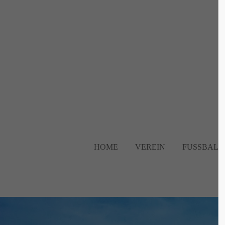
Login
Supp
Benutzername
Lorem ip
2
Passwort
HOME
VEREIN
FUSSBALL
We offer 
Anmelden
Mon - F
Register
|
Lost your password?