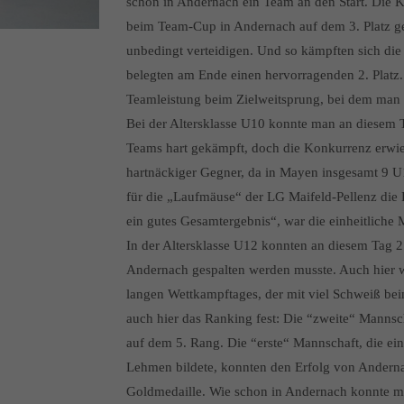
schon in Andernach ein Team an den Start. Die K
beim Team-Cup in Andernach auf dem 3. Platz gel
unbedingt verteidigen. Und so kämpften sich di
belegten am Ende einen hervorragenden 2. Platz.
Teamleistung beim Zielweitsprung, bei dem man 
Bei der Altersklasse U10 konnte man an diesem 
Teams hart gekämpft, doch die Konkurrenz erwies 
hartnäckiger Gegner, da in Mayen insgesamt 9 
für die „Laufmäuse“ der LG Maifeld-Pellenz die P
ein gutes Gesamtergebnis“, war die einheitliche 
In der Altersklasse U12 konnten an diesem Tag 
Andernach gespalten werden musste. Auch hier 
langen Wettkampftages, der mit viel Schweiß be
auch hier das Ranking fest: Die “zweite“ Manns
auf dem 5. Rang. Die “erste“ Mannschaft, die ei
Lehmen bildete, konnten den Erfolg von Andernac
Goldmedaille. Wie schon in Andernach konnte ma