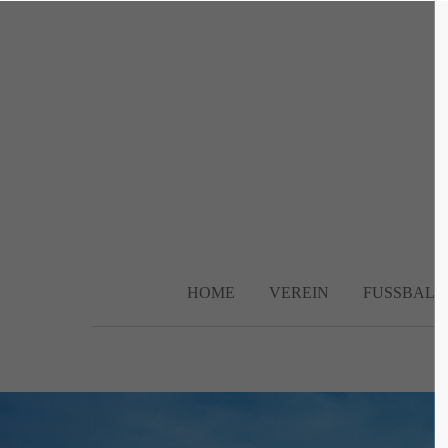
Login
Supp
Benutzername
Lorem ip
2
Passwort
HOME
VEREIN
FUSSBALL
We offer 
Anmelden
Mon - F
Register
|
Lost your password?