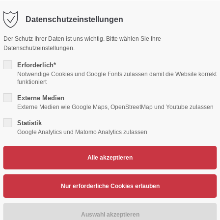
Datenschutzeinstellungen
ort
Get in touch
Der Schutz Ihrer Daten ist uns wichtig. Bitte wählen Sie Ihre
Datenschutzeinstellungen.
sum dolor sit amet:
Cybersteel Inc.
376-293 City Road, Suite 600
Erforderlich*
San Francisco, CA 94102
Notwendige Cookies und Google Fonts zulassen damit die Website korrekt
funktioniert
4h
Externe Medien
/ 365days
Have any questions?
Externe Medien wie Google Maps, OpenStreetMap und Youtube zulassen
+44 1234 567 890
Statistik
Google Analytics und Matomo Analytics zulassen
Drop us a line
TENNIS
VOLLEYBALL
HERZSPORT
LEICH
info@yourdomain.com
support for our customers
ri 8:00am - 5:00pm
(GMT +1)