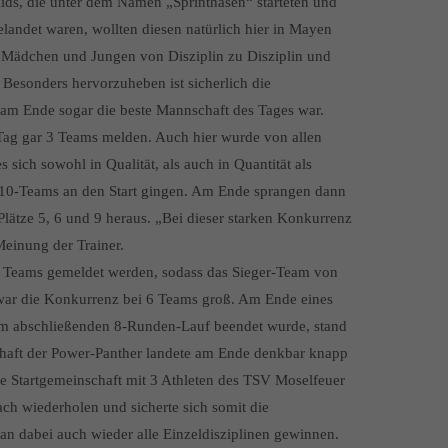
ids, die unter dem Namen „Sprinthasen“ starteten und
andet waren, wollten diesen natürlich hier in Mayen
e Mädchen und Jungen von Disziplin zu Disziplin und
 Besonders hervorzuheben ist sicherlich die
am Ende sogar die beste Mannschaft des Tages war.
Tag gar 3 Teams melden. Auch hier wurde von allen
sich sowohl in Qualität, als auch in Quantität als
U10-Teams an den Start gingen. Am Ende sprangen dann
lätze 5, 6 und 9 heraus. „Bei dieser starken Konkurrenz
Meinung der Trainer.
2 Teams gemeldet werden, sodass das Sieger-Team von
war die Konkurrenz bei 6 Teams groß. Am Ende eines
im abschließenden 8-Runden-Lauf beendet wurde, stand
chaft der Power-Panther landete am Ende denkbar knapp
ne Startgemeinschaft mit 3 Athleten des TSV Moselfeuer
h wiederholen und sicherte sich somit die
n dabei auch wieder alle Einzeldisziplinen gewinnen.