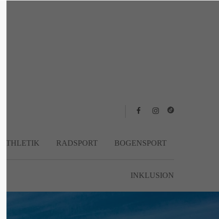
About us
Lorem ipsum dolor sit amet, consectetuer
adipiscing elit.
Aenean commodo ligula eget dolor. Aenean
massa. Cum sociis natoque penatibus et
magnis dis parturient montes, nascetur
ridiculus mus. Donec quam felis, ultricies
nec.
TATHLETIK
RADSPORT
BOGENSPORT
INKLUSION