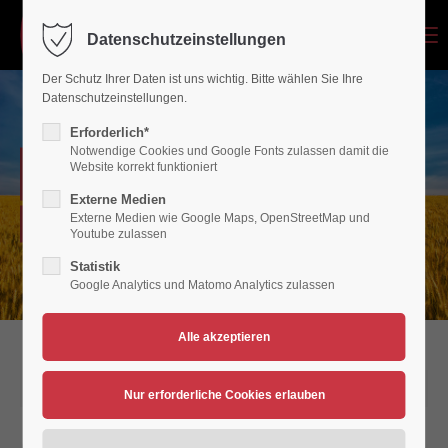
Menu
Datenschutzeinstellungen
Login
Der Schutz Ihrer Daten ist uns wichtig. Bitte wählen Sie Ihre
Benutzername
Datenschutzeinstellungen.
Erforderlich*
Notwendige Cookies und Google Fonts zulassen damit die
NEWSARCHIV
Website korrekt funktioniert
Passwort
Externe Medien
Externe Medien wie Google Maps, OpenStreetMap und
Verein für Bewegungsspiele 1936/45 Polch/Maifeld e.V.
Youtube zulassen
Statistik
Google Analytics und Matomo Analytics zulassen
Anmelden
Register
|
Lost your password?
Support
23.05.2020 12:32
Lorem ipsum dolor sit amet: