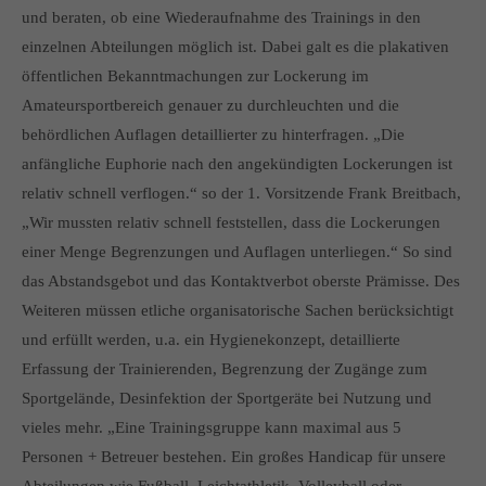
info@yourdomain.com
und beraten, ob eine Wiederaufnahme des Trainings in den
einzelnen Abteilungen möglich ist. Dabei galt es die plakativen
About us
öffentlichen Bekanntmachungen zur Lockerung im
Amateursportbereich genauer zu durchleuchten und die
Lorem ipsum dolor sit amet, consectetuer adipiscing elit.
behördlichen Auflagen detaillierter zu hinterfragen. „Die
Aenean commodo ligula eget dolor. Aenean massa. Cum
anfängliche Euphorie nach den angekündigten Lockerungen ist
sociis natoque penatibus et magnis dis parturient montes,
relativ schnell verflogen.“ so der 1. Vorsitzende Frank Breitbach,
nascetur ridiculus mus. Donec quam felis, ultricies nec.
„Wir mussten relativ schnell feststellen, dass die Lockerungen
einer Menge Begrenzungen und Auflagen unterliegen.“ So sind
das Abstandsgebot und das Kontaktverbot oberste Prämisse. Des
Weiteren müssen etliche organisatorische Sachen berücksichtigt
und erfüllt werden, u.a. ein Hygienekonzept, detaillierte
Erfassung der Trainierenden, Begrenzung der Zugänge zum
Sportgelände, Desinfektion der Sportgeräte bei Nutzung und
vieles mehr. „Eine Trainingsgruppe kann maximal aus 5
Personen + Betreuer bestehen. Ein großes Handicap für unsere