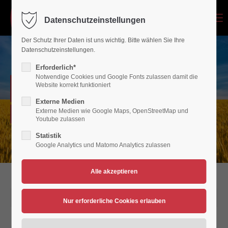
Menu
Datenschutzeinstellungen
Login
Der Schutz Ihrer Daten ist uns wichtig. Bitte wählen Sie Ihre
Benutzername
Datenschutzeinstellungen.
Erforderlich*
Notwendige Cookies und Google Fonts zulassen damit die
NEWSARCHIV
Website korrekt funktioniert
Passwort
Externe Medien
Externe Medien wie Google Maps, OpenStreetMap und
Verein für Bewegungsspiele 1936/45 Polch/Maifeld e.V.
Youtube zulassen
Statistik
Google Analytics und Matomo Analytics zulassen
Anmelden
Register
|
Lost your password?
Support
08.04.2018 14:07
Lorem ipsum dolor sit amet: