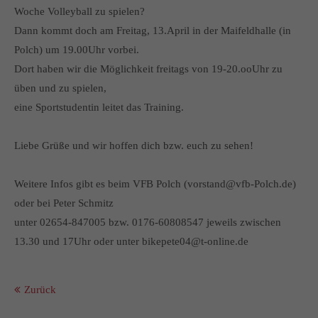
info@yourdomain.com
Woche Volleyball zu spielen?
Dann kommt doch am Freitag, 13.April in der Maifeldhalle (in
About us
Polch) um 19.00Uhr vorbei.
Dort haben wir die Möglichkeit freitags von 19-20.ooUhr zu
Lorem ipsum dolor sit amet, consectetuer adipiscing elit.
üben und zu spielen,
Aenean commodo ligula eget dolor. Aenean massa. Cum
eine Sportstudentin leitet das Training.
sociis natoque penatibus et magnis dis parturient montes,
nascetur ridiculus mus. Donec quam felis, ultricies nec.
Liebe Grüße und wir hoffen dich bzw. euch zu sehen!
Weitere Infos gibt es beim VFB Polch (vorstand@vfb-Polch.de)
oder bei Peter Schmitz
unter 02654-847005 bzw. 0176-60808547 jeweils zwischen
13.30 und 17Uhr oder unter bikepete04@t-online.de
Zurück