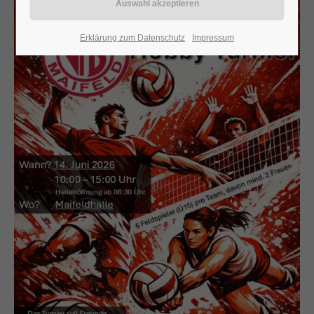
24h
Erklärung zum Datenschutz
Impressum
/ 365days
We offer support for our customers
Mon - Fri 8:00am - 5:00pm
(GMT +1)
Get in touch
Cybersteel Inc.
376-293 City Road, Suite 600
San Francisco, CA 94102
Have any questions?
+44 1234 567 890
Drop us a line