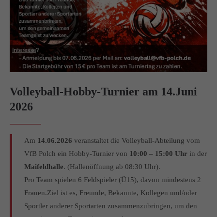
info@yourdomain.com
About us
Lorem ipsum dolor sit amet, consectetuer adipiscing elit.
Aenean commodo ligula eget dolor. Aenean massa. Cum
sociis natoque penatibus et magnis dis parturient montes,
nascetur ridiculus mus. Donec quam felis, ultricies nec.
Volleyball-Hobby-Turnier am 14.Juni
2026
Am
14.06.2026
veranstaltet die Volleyball-Abteilung vom
VfB Polch ein Hobby-Turnier von
10:00 – 15:00 Uhr
in der
Maifeldhalle
. (Hallenöffnung ab 08:30 Uhr).
Pro Team spielen 6 Feldspieler (Ü15), davon mindestens 2
Frauen.Ziel ist es, Freunde, Bekannte, Kollegen und/oder
Sportler anderer Sportarten zusammenzubringen, um den