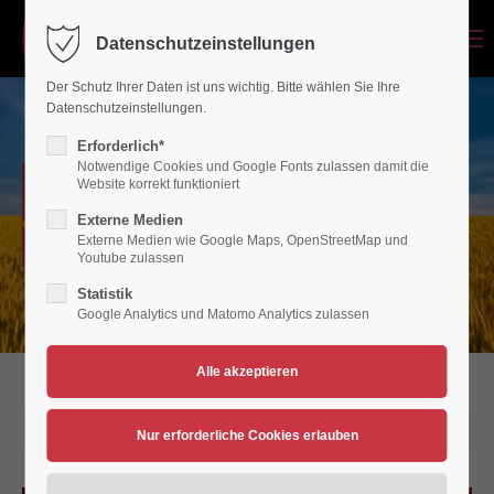
Menu
Datenschutzeinstellungen
Login
Der Schutz Ihrer Daten ist uns wichtig. Bitte wählen Sie Ihre
Benutzername
Datenschutzeinstellungen.
Erforderlich*
Notwendige Cookies und Google Fonts zulassen damit die
NEWSARCHIV
Website korrekt funktioniert
Passwort
Externe Medien
Externe Medien wie Google Maps, OpenStreetMap und
Verein für Bewegungsspiele 1936/45 Polch/Maifeld e.V.
Youtube zulassen
Statistik
Google Analytics und Matomo Analytics zulassen
Anmelden
Register
|
Lost your password?
Support
14.06.2026 11:11
Lorem ipsum dolor sit amet: