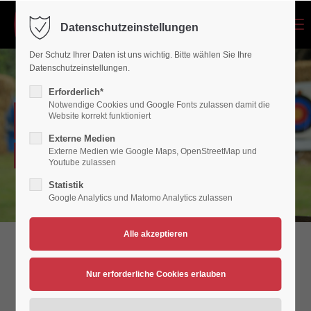
Menu
Datenschutzeinstellungen
Login
Der Schutz Ihrer Daten ist uns wichtig. Bitte wählen Sie Ihre
Benutzername
Datenschutzeinstellungen.
Erforderlich*
Notwendige Cookies und Google Fonts zulassen damit die
VORSTAND
Website korrekt funktioniert
Passwort
Externe Medien
Externe Medien wie Google Maps, OpenStreetMap und
Bogensport - VfB Polch
Youtube zulassen
Statistik
Google Analytics und Matomo Analytics zulassen
Anmelden
Register
|
Lost your password?
Support
Vorstand der Bogenschützen
Lorem ipsum dolor sit amet: