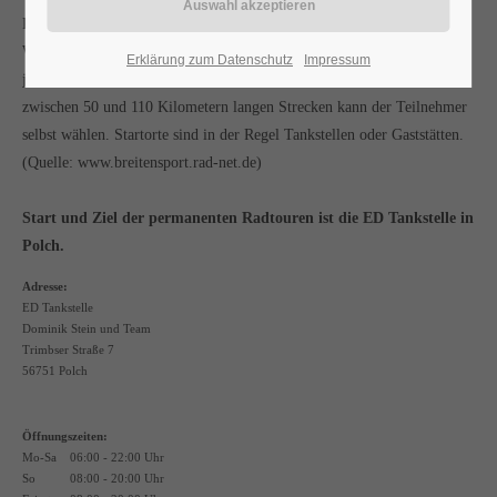
Permanente Radtourenfahrten bieten im Gegensatz zu den auf
24h
Wochenend- und Feiertage beschränkten A-Fahrten die Möglichkeit, zu
Erklärung zum Datenschutz
Impressum
/ 365days
jedem Termin eine beschriebene Tour zu fahren. Die Startzeit für diese
zwischen 50 und 110 Kilometern langen Strecken kann der Teilnehmer
selbst wählen. Startorte sind in der Regel Tankstellen oder Gaststätten.
(Quelle: www.breitensport.rad-net.de)
We offer support for our customers
Mon - Fri 8:00am - 5:00pm
(GMT +1)
Start und Ziel der permanenten Radtouren ist die ED Tankstelle in
Get in touch
Polch.
Adresse:
Cybersteel Inc.
ED Tankstelle
376-293 City Road, Suite 600
Dominik Stein und Team
San Francisco, CA 94102
Trimbser Straße 7
56751 Polch
Have any questions?
+44 1234 567 890
Öffnungszeiten:
Mo-Sa
06:00 - 22:00 Uhr
So
08:00 - 20:00 Uhr
Drop us a line