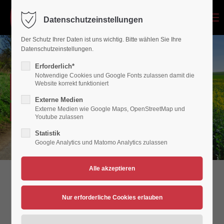
Menu
Datenschutzeinstellungen
Login
Der Schutz Ihrer Daten ist uns wichtig. Bitte wählen Sie Ihre
Benutzername
Datenschutzeinstellungen.
Erforderlich*
Notwendige Cookies und Google Fonts zulassen damit die
PERMANENTE RADTOUREN
Website korrekt funktioniert
Passwort
Externe Medien
Externe Medien wie Google Maps, OpenStreetMap und
Radsport - VfB Polch
Youtube zulassen
Statistik
Google Analytics und Matomo Analytics zulassen
Anmelden
Register
|
Lost your password?
Support
Permanente Radtouren - VfB Polch
Abteilung Radsport
Lorem ipsum dolor sit amet: