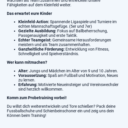
wachsen als Team zusammen und entwickeln unsere
Fähigkeiten auf dem Kleinfeld weiter.
Das erwartet eure Kinder
Kleinfeld-Action:
Spannende Ligaspiele und Turniere im
echten Mannschaftsgefüge. (5er und 7er)
Gezielte Ausbildung:
Fokus auf Ballbeherrschung,
Passgenauigkeit und erste Taktik.
Echter Teamgeist:
Gemeinsame Herausforderungen
meistern und als Team zusammenhalten.
Ganzheitliche Förderung:
Entwicklung von Fitness,
Schnelligkeit und Spielverständnis.
Wer kann mitmachen?
Alter:
Jungs und Mädchen im Alter von 9 und 10 Jahren.
Voraussetzung:
Spaß am Fußball und Motivation, Neues
zu lernen.
Erfahrung:
Motivierte Neueinsteiger und Vereinswechsler
sind herzlich willkommen.
Komm zum Probetraining vorbei!
Du willst dich weiterentwickeln und Tore schießen? Pack deine
Fussballschuhe und Schienbeinschoner ein und zeig uns dein
Können beim Training!