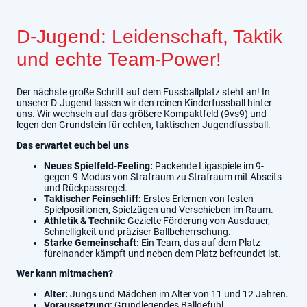
D-Jugend: Leidenschaft, Taktik
und echte Team-Power!
Der nächste große Schritt auf dem Fussballplatz steht an! In
unserer D-Jugend lassen wir den reinen Kinderfussball hinter
uns. Wir wechseln auf das größere Kompaktfeld (9vs9) und
legen den Grundstein für echten, taktischen Jugendfussball.
Das erwartet euch bei uns
Neues Spielfeld-Feeling:
Packende Ligaspiele im 9-
gegen-9-Modus von Strafraum zu Strafraum mit Abseits-
und Rückpassregel.
Taktischer Feinschliff:
Erstes Erlernen von festen
Spielpositionen, Spielzügen und Verschieben im Raum.
Athletik & Technik:
Gezielte Förderung von Ausdauer,
Schnelligkeit und präziser Ballbeherrschung.
Starke Gemeinschaft:
Ein Team, das auf dem Platz
füreinander kämpft und neben dem Platz befreundet ist.
Wer kann mitmachen?
Alter:
Jungs und Mädchen im Alter von 11 und 12 Jahren.
Voraussetzung:
Grundlegendes Ballgefühl,