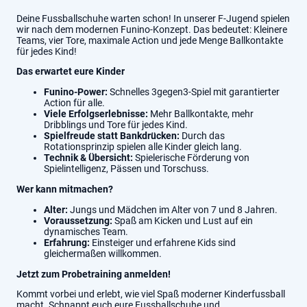
Deine Fussballschuhe warten schon! In unserer F-Jugend spielen
wir nach dem modernen Funino-Konzept. Das bedeutet: Kleinere
Teams, vier Tore, maximale Action und jede Menge Ballkontakte
für jedes Kind!
Das erwartet eure Kinder
Funino-Power:
Schnelles 3gegen3-Spiel mit garantierter
Action für alle.
Viele Erfolgserlebnisse:
Mehr Ballkontakte, mehr
Dribblings und Tore für jedes Kind.
Spielfreude statt Bankdrücken:
Durch das
Rotationsprinzip spielen alle Kinder gleich lang.
Technik & Übersicht:
Spielerische Förderung von
Spielintelligenz, Pässen und Torschuss.
Wer kann mitmachen?
Alter:
Jungs und Mädchen im Alter von 7 und 8 Jahren.
Voraussetzung:
Spaß am Kicken und Lust auf ein
dynamisches Team.
Erfahrung:
Einsteiger und erfahrene Kids sind
gleichermaßen willkommen.
Jetzt zum Probetraining anmelden!
Kommt vorbei und erlebt, wie viel Spaß moderner Kinderfussball
macht. Schnappt euch eure Fussballschuhe und