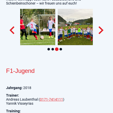
Schienbeinschoner – wir freuen uns auf euch!
F1-Jugend
Jahrgang:
2018
Trainer:
Andreas Laubenthal (
0171-7414111
)
Yannik Visseyrias
Training: