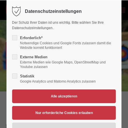
Menu
Datenschutzeinstellungen
Login
Der Schutz Ihrer Daten ist uns wichtig. Bitte wählen Sie Ihre
Benutzername
Datenschutzeinstellungen.
Erforderlich*
Notwendige Cookies und Google Fonts zulassen damit die
BOGENSPORT
Website korrekt funktioniert
Passwort
Externe Medien
Externe Medien wie Google Maps, OpenStreetMap und
Bogensport - VfB Polch
Youtube zulassen
Statistik
Google Analytics und Matomo Analytics zulassen
Anmelden
Register
|
Lost your password?
Support
Werden Sie Bogenschütze
Lorem ipsum dolor sit amet:
BOGENSCHIEßEN?! KANN DOCH JEDER!