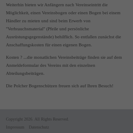
info@yourdomain.com
Weiterhin bieten wir Anfängern nach Vereinseintritt die
Möglichkeit, einen Vereinsbogen oder einen Bogen bei einem
About us
Händler zu mieten und sind beim Erwerb von
"Verbrauchsmaterial" (Pfeile und persönliche
Lorem ipsum dolor sit amet, consectetuer adipiscing elit.
Ausrüstungsgegenstände) behilflich. So entfallen zunächst die
Aenean commodo ligula eget dolor. Aenean massa. Cum
Anschaffungskosten für einen eigenen Bogen.
sociis natoque penatibus et magnis dis parturient montes,
nascetur ridiculus mus. Donec quam felis, ultricies nec.
Kosten ? ...die monatlichen Vereinsbeiträge finden sie auf dem
Anmeldeformular des Vereins mit den einzelnen
Abteilungsbeiträgen.
Die Polcher Bogenschützen freuen sich auf Ihren Besuch!
Copyright 2026. All Rights Reserved.
Impressum
Datenschutz