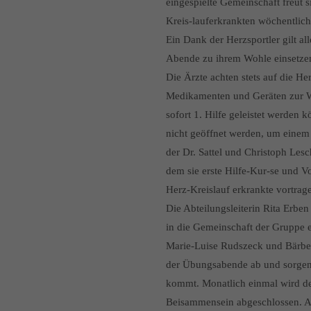
eingespielte Gemeinschaft freut 
Kreis-lauferkrankten wöchentlich
Ein Dank der Herzsportler gilt al
Abende zu ihrem Wohle einsetzen
Die Ärzte achten stets auf die H
Medikamenten und Geräten zur Wi
sofort 1. Hilfe geleistet werden 
nicht geöffnet werden, um einem
der Dr. Sattel und Christoph Les
dem sie erste Hilfe-Kur-se und 
Herz-Kreislauf erkrankte vortrag
Die Abteilungsleiterin Rita Erben
in die Gemeinschaft der Gruppe 
Marie-Luise Rudszeck und Bärbel
der Übungsabende ab und sorgen 
kommt. Monatlich einmal wird d
Beisammensein abgeschlossen. Au