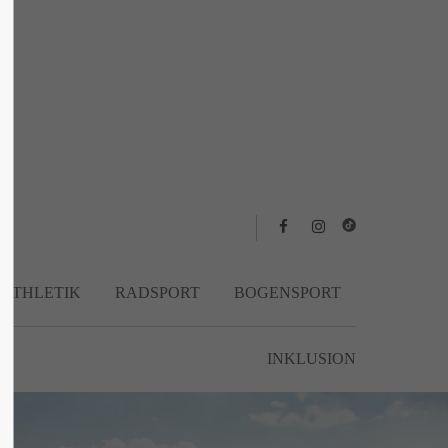
About us
Lorem ipsum dolor sit amet, consectetuer
adipiscing elit.
Aenean commodo ligula eget dolor. Aenean
massa. Cum sociis natoque penatibus et
magnis dis parturient montes, nascetur
ridiculus mus. Donec quam felis, ultricies
nec.
TATHLETIK
RADSPORT
BOGENSPORT
INKLUSION