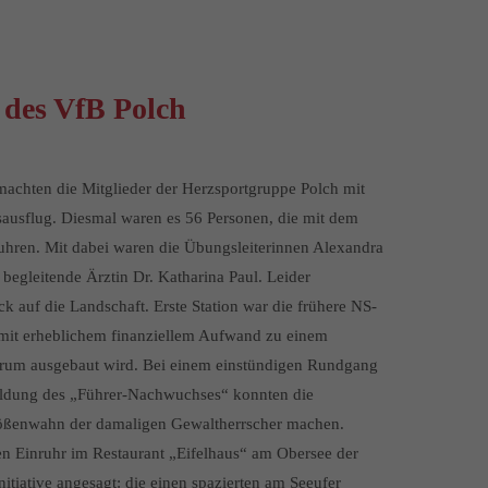
 des VfB Polch
chten die Mitglieder der Herzsportgruppe Polch mit
esausflug. Diesmal waren es 56 Personen, die mit dem
uhren. Mit dabei waren die Übungsleiterinnen Alexandra
egleitende Ärztin Dr. Katharina Paul. Leider
k auf die Landschaft. Erste Station war die frühere NS-
 mit erheblichem finanziellem Aufwand zu einem
rum ausgebaut wird. Bei einem einstündigen Rundgang
bildung des „Führer-Nachwuchses“ konnten die
rößenwahn der damaligen Gewaltherrscher machen.
n Einruhr im Restaurant „Eifelhaus“ am Obersee der
itiative angesagt: die einen spazierten am Seeufer