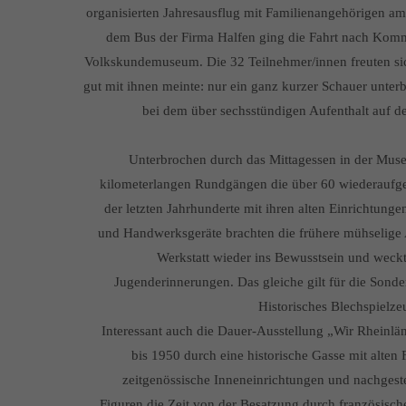
organisierten Jahresausflug mit Familienangehörigen a
dem Bus der Firma Halfen ging die Fahrt nach Komme
Volkskundemuseum. Die 32 Teilnehmer/innen freuten sich
gut mit ihnen meinte: nur ein ganz kurzer Schauer unter
bei dem über sechsstündigen Aufenthalt auf 
Unterbrochen durch das Mittagessen in der Muse
kilometerlangen Rundgängen die über 60 wiederaufg
der letzten Jahrhunderte mit ihren alten Einrichtungen
und Handwerksgeräte brachten die frühere mühselige 
Werkstatt wieder ins Bewusstsein und weck
Jugenderinnerungen. Das gleiche gilt für die Sonde
Historisches Blechspielz
Interessant auch die Dauer-Ausstellung „Wir Rheinlän
bis 1950 durch eine historische Gasse mit alten
zeitgenössische Inneneinrichtungen und nachgest
Figuren die Zeit von der Besatzung durch französisc