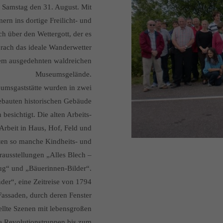
m Samstag den 31. August. Mit
rn ins dortige Freilicht- und
 über den Wettergott, der es
brach das ideale Wanderwetter
dem ausgedehnten waldreichen
Museumsgelände.
umsgaststätte wurden in zwei
ebauten historischen Gebäude
 besichtigt. Die alten Arbeits-
Arbeit in Haus, Hof, Feld und
ten so manche Kindheits- und
rausstellungen „Alles Blech –
eug“ und „Bäuerinnen-Bilder“.
der“, eine Zeitreise von 1794
 Fassaden, durch deren Fenster
ellte Szenen mit lebensgroßen
he Revolutionstruppen bis zum