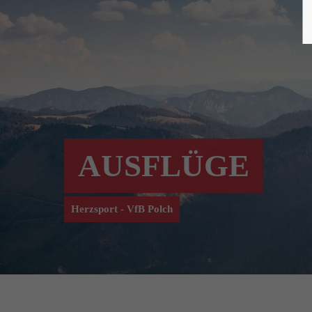
AUSFLÜGE
Herzsport - VfB Polch