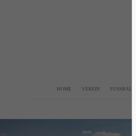
Login
Supp
Benutzername
Lorem ip
2
Passwort
HOME
VEREIN
FUSSBALL
We offer 
Anmelden
Mon - F
Register
|
Lost your password?