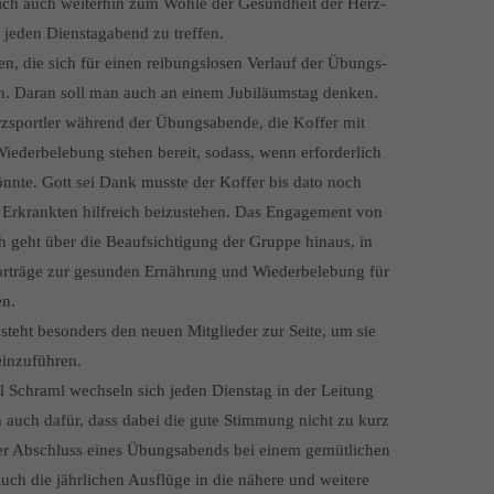
sich auch weiterhin zum Wohle der Gesundheit der Herz-
 jeden Dienstagabend zu treffen.
len, die sich für einen reibungslosen Verlauf der Übungs-
. Daran soll man auch an einem Jubiläumstag denken.
erzsportler während der Übungsabende, die Koffer mit
ederbelebung stehen bereit, sodass, wenn erforderlich
könnte. Gott sei Dank musste der Koffer bis dato noch
 Erkrankten hilfreich beizustehen. Das Engagement von
ch geht über die Beaufsichtigung der Gruppe hinaus, in
Vorträge zur gesunden Ernährung und Wiederbelebung für
en.
 steht besonders den neuen Mitglieder zur Seite, um sie
einzuführen.
 Schraml wechseln sich jeden Dienstag in der Leitung
auch dafür, dass dabei die gute Stimmung nicht zu kurz
er Abschluss eines Übungsabends bei einem gemütlichen
ch die jährlichen Ausflüge in die nähere und weitere