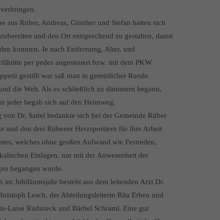
 verbringen.
pe aus Rüber, Andreas, Günther und Stefan hatten sich
rzubereiten und den Ort entsprechend zu gestalten, damit
den konnten. Je nach Entfernung, Alter, und
illhütte per pedes angesteuert bzw. mit dem PKW
petit gestillt war saß man in gemütlicher Runde
nd die Welt. Als es schließlich zu dämmern begann,
in jeder begab sich auf den Heimweg.
 von Dr. Sattel bedankte sich bei der Gemeinde Rüber
tte und den drei Rübener Herzsportlern für ihre Arbeit
stes, welches ohne großen Aufwand wie Festreden,
alischen Einlagen, nur mit der Anwesenheit der
igen begangen wurde.
 im Jubiläumsjahr besteht aus dem leitenden Arzt Dr.
hristoph Lesch, der Abteilungsleiterin Rita Erben und
ie-Luise Rudszeck und Bärbel Schraml. Eine gut