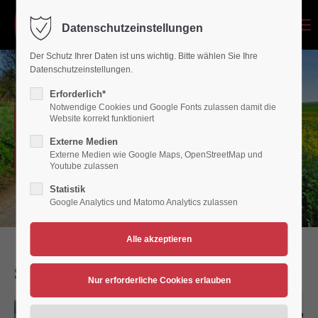
Menu
Datenschutzeinstellungen
Login
Der Schutz Ihrer Daten ist uns wichtig. Bitte wählen Sie Ihre
Benutzername
Datenschutzeinstellungen.
Erforderlich*
Notwendige Cookies und Google Fonts zulassen damit die
UNSERE GALERIE
Website korrekt funktioniert
Passwort
Externe Medien
Externe Medien wie Google Maps, OpenStreetMap und
Radsport - VfB Polch
Youtube zulassen
Statistik
Google Analytics und Matomo Analytics zulassen
Anmelden
Register
|
Lost your password?
Support
Santiago de Compostela 2015
Lorem ipsum dolor sit amet: