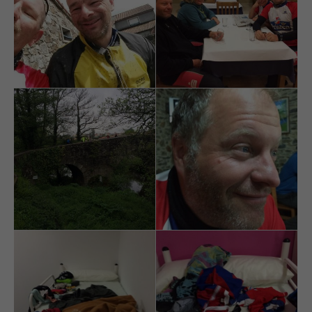
info@yourdomain.com
About us
Lorem ipsum dolor sit amet, consectetuer adipiscing elit.
Aenean commodo ligula eget dolor. Aenean massa. Cum
sociis natoque penatibus et magnis dis parturient montes,
nascetur ridiculus mus. Donec quam felis, ultricies nec.