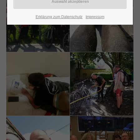
24h
Erklärung zum Datenschutz
Impressum
/ 365days
We offer support for our customers
Mon - Fri 8:00am - 5:00pm
(GMT +1)
Get in touch
Cybersteel Inc.
376-293 City Road, Suite 600
San Francisco, CA 94102
Have any questions?
+44 1234 567 890
Drop us a line