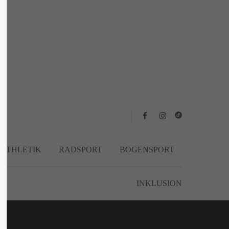
About us
Lorem ipsum dolor sit amet, consectetuer
adipiscing elit.
Aenean commodo ligula eget dolor. Aenean
massa. Cum sociis natoque penatibus et
magnis dis parturient montes, nascetur
ridiculus mus. Donec quam felis, ultricies
nec.
TATHLETIK
RADSPORT
BOGENSPORT
INKLUSION