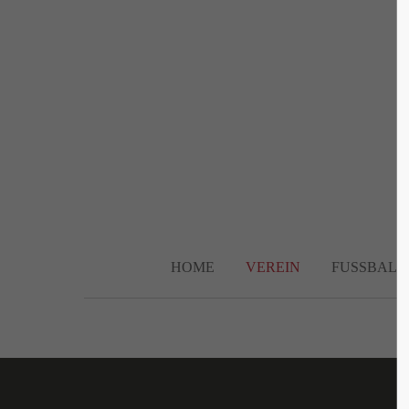
Login
Supp
Benutzername
Lorem ip
2
Passwort
HOME
VEREIN
FUSSBALL
We offer 
Anmelden
Mon - F
Register
|
Lost your password?