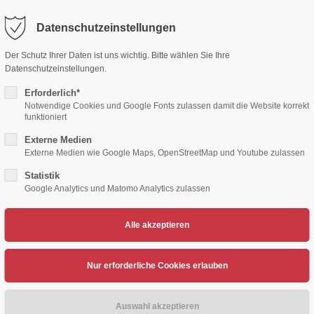
Datenschutzeinstellungen
ort
Get in touch
Der Schutz Ihrer Daten ist uns wichtig. Bitte wählen Sie Ihre
Datenschutzeinstellungen.
sum dolor sit amet:
Cybersteel Inc.
376-293 City Road, Suite 600
Erforderlich*
San Francisco, CA 94102
Notwendige Cookies und Google Fonts zulassen damit die Website korrekt
funktioniert
4h
Externe Medien
/ 365days
Have any questions?
Externe Medien wie Google Maps, OpenStreetMap und Youtube zulassen
+44 1234 567 890
Statistik
Google Analytics und Matomo Analytics zulassen
Drop us a line
TENNIS
VOLLEYBALL
HERZSPORT
LEICH
info@yourdomain.com
support for our customers
ri 8:00am - 5:00pm
(GMT +1)